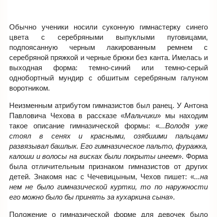
Обычно ученики носили суконную гимнастерку синего
цвета с серебряными выпуклыми пуговицами,
подпоясанную черным лакированным ремнем с
серебряной пряжкой и черные брюки без канта. Имелась и
выходная форма: темно-синий или темно-серый
однобортный мундир с обшитым серебряным галуном
воротником.
Неизменным атрибутом гимназистов был ранец. У Антона
Павловича Чехова в рассказе «
Мальчики
» мы находим
такое описание гимназической формы: «
...Володя уже
стоял в сенях и красными, озябшими пальцами
развязывал
башлык. Его гимназическое пальто, фуражка,
калоши
и волосы на висках были покрыты инеем
». Форма
была отличительным признаком гимназистов от других
детей. Знакомя нас с Чечевицыным, Чехов пишет: «
...на
нем не
было гимназической куртки
, то по наружности
его можно было бы принять за кухаркина сына
».
Положение о гимназической форме для девочек было