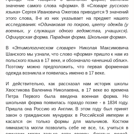
значение самого слова «
форма
». В «
Словаре русского
языка
» Сергея Ивановича Ожегова приводится 9 значений
этого слова, 8-е из них указывает на предмет нашего
исследования: «
Одинаковая по покрою, цвету одежда (у
военных, у служащих одного ведомства, учащихся).
Офицерская форма. Парадная форма. Школьная форма
».
В «
Этимологическом словаре
» Николая Максимовича
Шанского мы узнали, что слово «
форма
» пришло к нам из
польского языка в 17 веке, и обозначало «
внешний облик
».
Поэтому можно предположить, что первая форменная
одежда возникла и появилась именно в 17 веке.
И действительно, как рассказал нам историк школы
Хвостикова Валенина Николаевна, в 17 веке во времена
Петра Первого была введена военная форма. Но
школьная форма появилась гораздо позже - в 1834 году.
Пришла она Россию из Англии. В этом году был принят
закон о гражданских мундирах в Российской империи и
касался он только формы для мальчиков. Костюм
гимназиста могли позволить себе не все, т.к. учиться в
гимназии могли только дети дворян, богатых людей.