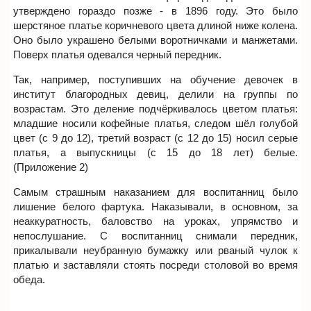
утверждено гораздо позже - в 1896 году. Это было
шерстяное платье коричневого цвета длиной ниже колена.
Оно было украшено белыми воротничками и манжетами.
Поверх платья одевался черный передник.
Так, например, поступивших на обучение девочек в
институт благородных девиц, делили на группы по
возрастам. Это деление подчёркивалось цветом платья:
младшие носили кофейные платья, следом шёл голубой
цвет (с 9 до 12), третий возраст (с 12 до 15) носил серые
платья, а выпускницы (с 15 до 18 лет) белые.
(Приложение 2)
Самым страшным наказанием для воспитанниц было
лишение белого фартука. Наказывали, в основном, за
неаккуратность, баловство на уроках, упрямство и
непослушание. С воспитанниц снимали передник,
прикалывали неубранную бумажку или рваный чулок к
платью и заставляли стоять посреди столовой во время
обеда.