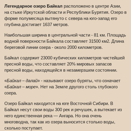
Легендарное озеро Байкал
расположено в центре Азии,
на стыке Иркутской области и Республики Бурятия. Озеро в
форме полумесяца вытянуто с севера на юго-запад его
глубина достигает 1637 метров.
Наибольшая ширина в центральной части - 81 км. Площадь
водной поверхности Байкала составляет 31500 км2. Длина
береговой линии озера - около 2000 километров.
Байкал содержит 23000 кубических километров чистейшей
пресной воды, что составляет 20% мировых запасов
пресной воды, находящейся в незамерзшем состоянии.
«
Байкал – далай
» - называют озеро буряты, что означает
«
Байкал – море
». Нет на Земле другого столь глубокого
озера.
Озеро Байкал находится на юге Восточной Сибири. В
Байкал несут свои воды 300 рек и речушек, а вытекает из
него единственная река — Ангара. Но она очень
многоводна, так как из озера выносится столько воды,
сколько поступает.