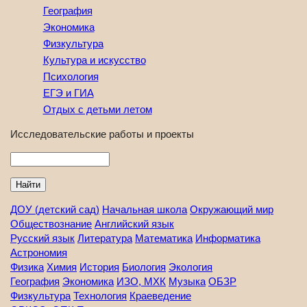
География
Экономика
Физкультура
Культура и искусство
Психология
ЕГЭ и ГИА
Отдых с детьми летом
Исследовательские работы и проекты
Найти
ДОУ (детский сад)
Начальная школа
Окружающий мир
Обществознание
Английский язык
Русский язык
Литература
Математика
Информатика
Астрономия
Физика
Химия
История
Биология
Экология
География
Экономика
ИЗО, МХК
Музыка
ОБЗР
Физкультура
Технология
Краеведение