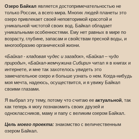
Озеро Байкал
является достопримечательностью не
только России, а всего мира. Многих людей планеты это
озеро привлекает своей неповторимой красотой и
уникальной чистотой своих вод. Байкал обладает
уникальными особенностями. Ему нет равных в мире по
возрасту, глубине, запасам и свойствам пресной воды, и
многообразию органической жизни.
«
Байкал - кладовая чудес и загадок
», «
Байкал – чудо
природы
», «
Байкал-жемчужина Сибири
» читал я в книгах и
интернете, и мне так захотелось увидеть это
замечательное озеро и больше узнать о нем. Когда-нибудь
моя мечта, надеюсь, осуществится, и я увижу Байкал
своими глазами.
Я выбрал эту тему, потому что считаю ее
актуальной
, так
как теперь я могу познакомить своих друзей и
одноклассников, маму и папу с великим озером Байкал.
Цель моего проекта:
знакомство с величественным
озером Байкал.