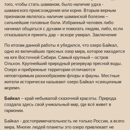
того, чтобы стать шаманом, было наличие удха -
шаманского происхождения или корня. Вторым верным
признаком являлось наличие шаманской болезни –
сильнейшие головные боли. Избранный человек либо
начинал общаться с духами и помогать людям, либо, если
отказывался принять дар – вскоре умирал. Заключение
По итогам данной работы я убедился, что озеро Байкал,
одно из величайших пресных озер мира, которое находится
на юге Восточной Сибири. Самый крупный – остров
Ольхон. Крупнейший природный резервуар пресной воды.
Озеро и прибрежные территории отличаются
неповторимым разнообразием флоры и фауны. Местные
жители исторически называют озеро Байкал «
священным
морем
».
Байкал
– край небывалой сказочной красоты. Природа
создала здесь свой уникальный мир, где всё живет в
гармонии.
Байкал - достопримечательность не только России, а всего
мира. Многих людей планеты это озеро привлекает не