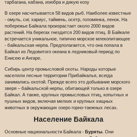
тарбагана, кабана, изюбра и дикую козу
В озере насчитывается 58 видов рыб. Наиболее известные
- омуль, сиг, хариус, таймень, осетр, голомянка, ленок. На
побережье Байкала произрастает около 2000 видов
растений. На берегах гнездится 200 видов птиц. В Байкале
встречается уникальное, типично морское млекопитающее
- байкальская нерпа. Предполагается, что она попала в
Байкал из Ледовитого океана в ледниковый период по
Енисею и Ангаре.
Сибирь центр промысловой охоты. Народы которые
населяли лесные территории Прибайкалья, всегда
занимались охотой. Прежде всего это добывание морского
зверя – байкальской нерпы, обитающей только в озере
Байкал. А также, крупных промысловых птиц, копытных и
пушных видов, включая мелких и крупных хищных
животных в окружающих озеро горно-таежных лесах.
Население Байкала
Основные национальности Байкала -
Буряты
. Они