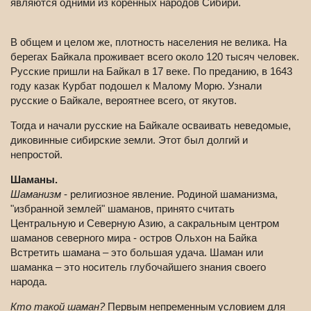
являются одними из коренных народов Сибири.
В общем и целом же, плотность населения не велика. На
берегах Байкала проживает всего около 120 тысяч человек.
Русские пришли на Байкал в 17 веке. По преданию, в 1643
году казак Курбат подошел к Малому Морю. Узнали
русские о Байкале, вероятнее всего, от якутов.
Тогда и начали русские на Байкале осваивать неведомые,
диковинные сибирские земли. Этот был долгий и
непростой.
Шаманы.
Шаманизм
- религиозное явление. Родиной шаманизма,
"избранной землей" шаманов, принято считать
Центральную и Северную Азию, а сакральным центром
шаманов северного мира - остров Ольхон на Байка
Встретить шамана – это большая удача. Шаман или
шаманка – это носитель глубочайшего знания своего
народа.
Кто такой шаман?
Первым непременным условием для