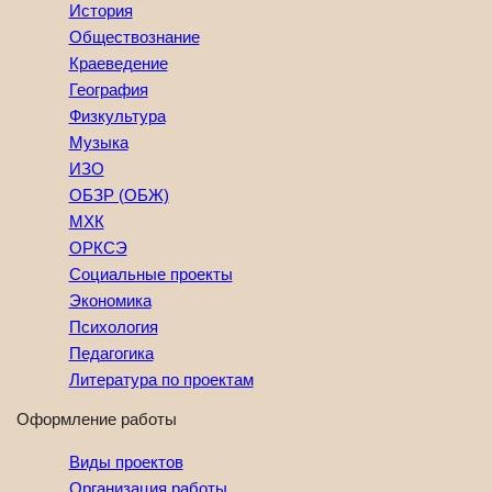
История
Обществознание
Краеведение
География
Физкультура
Музыка
ИЗО
ОБЗР (ОБЖ)
МХК
ОРКСЭ
Социальные проекты
Экономика
Психология
Педагогика
Литература по проектам
Оформление работы
Виды проектов
Организация работы