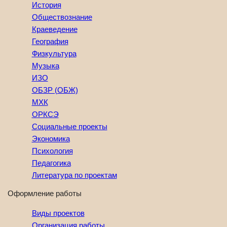
История
Обществознание
Краеведение
География
Физкультура
Музыка
ИЗО
ОБЗР (ОБЖ)
МХК
ОРКСЭ
Социальные проекты
Экономика
Психология
Педагогика
Литература по проектам
Оформление работы
Виды проектов
Организация работы