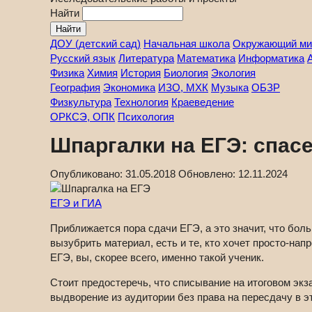
Найти
ДОУ (детский сад)
Начальная школа
Окружающий ми
Русский язык
Литература
Математика
Информатика
Физика
Химия
История
Биология
Экология
География
Экономика
ИЗО, МХК
Музыка
ОБЗР
Физкультура
Технология
Краеведение
ОРКСЭ, ОПК
Психология
Шпаргалки на ЕГЭ: спас
Опубликовано:
31.05.2018
Обновлено:
12.11.2024
ЕГЭ и ГИА
Приближается пора сдачи ЕГЭ, а это значит, что бол
вызубрить материал, есть и те, кто хочет просто-нап
ЕГЭ, вы, скорее всего, именно такой ученик.
Стоит предостеречь, что списывание на итоговом эк
выдворение из аудитории без права на пересдачу в эт