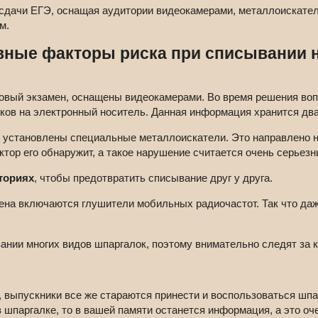
сдачи ЕГЭ, оснащая аудитории видеокамерами, металлоискател
м.
ные факторы риска при списывании 
оговый экзамен, оснащены видеокамерами. Во время решения воп
ков на электронный носитель. Данная информация хранится два
т установлены специальные металлоискатели. Это направлено н
тор его обнаружит, а такое нарушение считается очень серьезн
ториях
, чтобы предотвратить списывание друг у друга.
мена включаются глушители мобильных радиочастот. Так что даж
вании многих видов шпаргалок, поэтому внимательно следят за
 выпускники все же стараются принести и воспользоваться шпар
шпаргалке, то в вашей памяти останется информация, а это оче