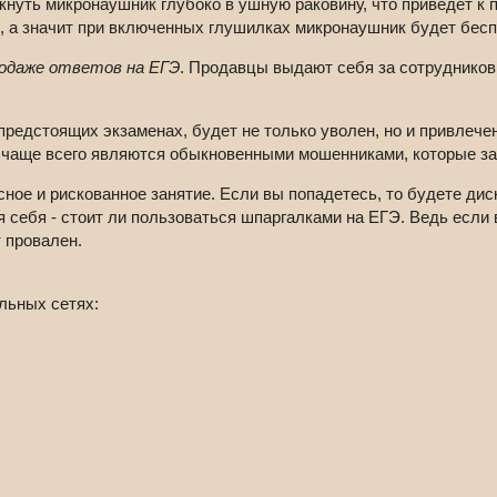
нуть микронаушник глубоко в ушную раковину, что приведет к п
, а значит при включенных глушилках микронаушник будет бесп
родаже ответов на ЕГЭ
. Продавцы выдают себя за сотрудников
едстоящих экзаменах, будет не только уволен, но и привлечен
в чаще всего являются обыкновенными мошенниками, которые з
сное и рискованное занятие. Если вы попадетесь, то будете д
ля себя - стоит ли пользоваться шпаргалками на ЕГЭ. Ведь если
т провален.
льных сетях: