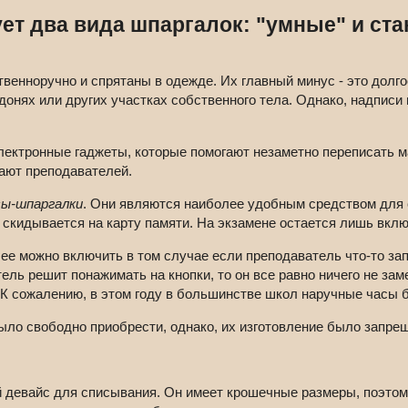
ет два вида шпаргалок: "умные" и ст
ственноручно и спрятаны в одежде. Их главный минус - это долго
донях или других участках собственного тела. Однако, надписи 
ектронные гаджеты, которые помогают незаметно переписать ма
ают преподавателей.
сы-шпаргалки
. Они являются наиболее удобным средством для с
скидывается на карту памяти. На экзамене остается лишь включ
ее можно включить в том случае если преподаватель что-то зап
ль решит понажимать на кнопки, то он все равно ничего не заме
 К сожалению, в этом году в большинстве школ наручные часы б
ыло свободно приобрести, однако, их изготовление было запре
девайс для списывания. Он имеет крошечные размеры, поэтому 