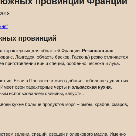
я южных провинций Франции
.2018
хня"
южных провинций
х характерных для областей Франции.
Региональная
ованс, Лангедок, область басков, Гасконь) резко отличается
е приготовлении вин и специй, особенно чеснока и лука.
остью. Если в Провансе в мясо добавят побольше душистых
м. Имеет свои характерные черты и
эльзасская кухня
,
ным использованием свинины, капусты.
воей кухне больше продуктов моря – рыбы, крабов, омаров,
твом зелени, специй, овощей и оливкового масла. Именно