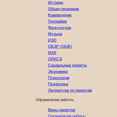
История
Обществознание
Краеведение
География
Физкультура
Музыка
ИЗО
ОБЗР (ОБЖ)
МХК
ОРКСЭ
Социальные проекты
Экономика
Психология
Педагогика
Литература по проектам
Оформление работы
Виды проектов
Организация работы