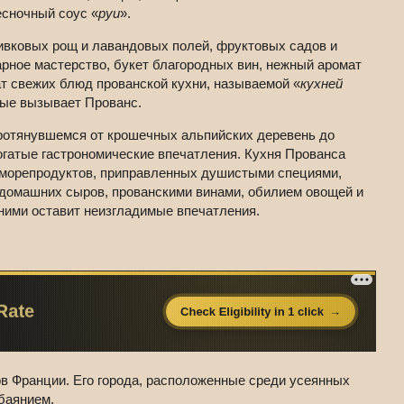
есночный соус «
руи
».
вковых рощ и лавандовых полей, фруктовых садов и
рное мастерство, букет благородных вин, нежный аромат
т свежих блюд прованской кухни, называемой «
кухней
рые вызывает Прованс.
протянувшемся от крошечных альпийских деревень до
огатые гастрономические впечатления. Кухня Прованса
морепродуктов, приправленных душистыми специями,
домашних сыров, прованскими винами, обилием овощей и
ними оставит неизгладимые впечатления.
 Франции. Его города, располо­женные среди усеянных
баяни­ем.