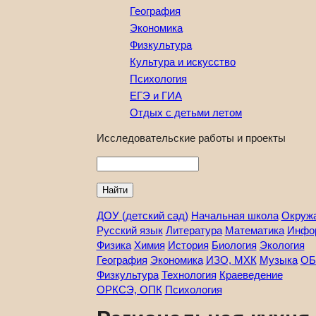
География
Экономика
Физкультура
Культура и искусство
Психология
ЕГЭ и ГИА
Отдых с детьми летом
Исследовательские работы и проекты
Найти
ДОУ (детский сад)
Начальная школа
Окруж
Русский язык
Литература
Математика
Инфо
Физика
Химия
История
Биология
Экология
География
Экономика
ИЗО, МХК
Музыка
ОБ
Физкультура
Технология
Краеведение
ОРКСЭ, ОПК
Психология