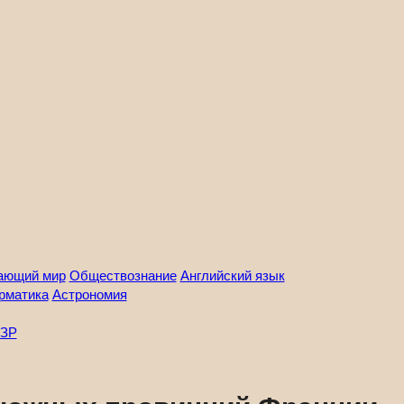
ающий мир
Обществознание
Английский язык
рматика
Астрономия
ЗР