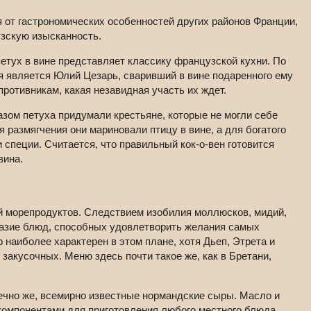
 от гастрономических особенностей других районов Франции,
узскую изысканность.
тух в вине представляет классику французской кухни. По
ия является Юлий Цезарь, сваривший в вине подаренного ему
ротивникам, какая незавидная участь их ждет.
азом петуха придумали крестьяне, которые не могли себе
 размягчения они мариновали птицу в вине, а для богатого
 специи. Считается, что правильный кок-о-вен готовится
вина.
 морепродуктов. Следствием изобилия моллюсков, мидий,
разие блюд, способных удовлетворить желания самых
наиболее характерен в этом плане, хотя Дьеп, Этрета и
акусочных. Меню здесь почти такое же, как в Бретани,
ечно же, всемирно известные нормандские сыры. Масло и
мпонентами для при­готовления любого местного блюда.