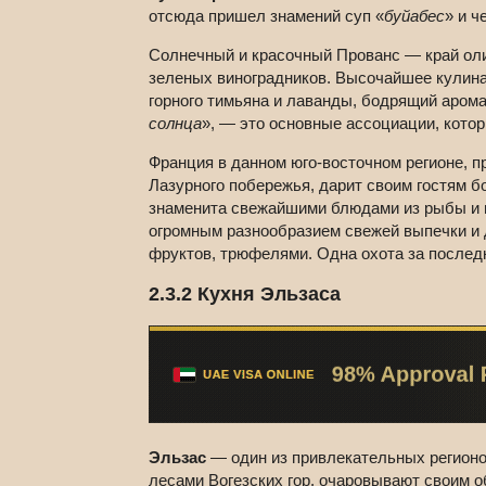
отсюда пришел знамений суп «
буйабес
» и ч
Солнечный и красочный Прованс — край оли
зеленых виноградников. Высочайшее кулина
горного тимьяна и лаванды, бодрящий арома
солнца
», — это основные ассоциации, кото
Франция в данном юго-восточном регионе, 
Лазурного побережья, дарит своим гостям б
знаменита свежайшими блюдами из рыбы и 
огромным разнообразием свежей выпечки и 
фруктов, трюфелями. Одна охота за послед
2.3.2 Кухня Эльзаса
Эльзас
— один из привлекательных регионов
лесами Вогезских гор, очаровывают своим о