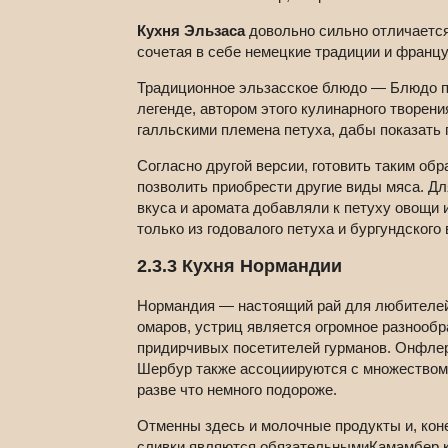
Кухня Эльзаса
довольно сильно отличается
сочетая в себе немецкие традиции и франц
Традиционное эльзасское блюдо — Блюдо пе
легенде, автором этого кулинарного творен
галльскими племена петуха, дабы показать п
Согласно другой версии, готовить таким обр
позволить приобрести другие виды мяса. Для
вкуса и аромата добавляли к петуху овощи и
только из годовалого петуха и бургундского 
2.3.3 Кухня Нормандии
Нормандия — настоящий рай для любителей
омаров, устриц является огромное разнооб
придирчивых посетителей гурманов. Онфлер 
Шербур также ассоциируются с множеством з
разве что немного подороже.
Отменны здесь и молочные продукты и, кон
сливки являются обязательнымиКамамбер ко