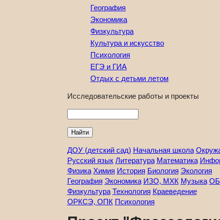
География
Экономика
Физкультура
Культура и искусство
Психология
ЕГЭ и ГИА
Отдых с детьми летом
Исследовательские работы и проекты
Найти
ДОУ (детский сад)
Начальная школа
Окруж
Русский язык
Литература
Математика
Инфо
Физика
Химия
История
Биология
Экология
География
Экономика
ИЗО, МХК
Музыка
ОБ
Физкультура
Технология
Краеведение
ОРКСЭ, ОПК
Психология