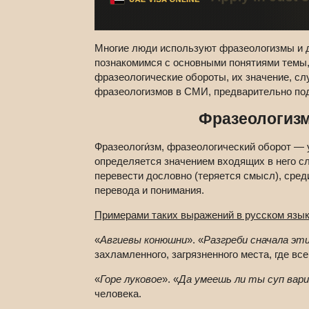
Многие люди используют фразеологизмы и д
познакомимся с основными понятиями темы, 
фразеологические обороты, их значение, сл
фразеологизмов в СМИ, предварительно по
Фразеологизм
Фразеологи́зм, фразеологический оборот — 
определяется значением входящих в него сл
перевести дословно (теряется смысл), сред
перевода и понимания.
Примерами таких выражений в русском язык
«
Авгиевы конюшни
». «
Разгреби сначала эт
захламленного, загрязненного места, где вс
«
Горе луковое
». «
Да умеешь ли ты суп вари
человека.