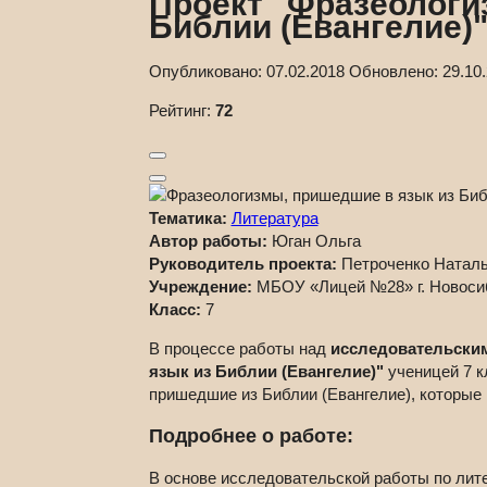
Проект "Фразеологи
Библии (Евангелие)
Опубликовано:
07.02.2018
Обновлено:
29.10
Рейтинг:
72
Тематика:
Литература
Автор работы:
Юган Ольга
Руководитель проекта:
Петроченко Натал
Учреждение:
МБОУ «Лицей №28» г. Новоси
Класс:
7
В процессе работы над
исследовательским
язык из Библии (Евангелие)"
ученицей 7 к
пришедшие из Библии (Евангелие), которые
Подробнее о работе:
В основе исследовательской работы по лит