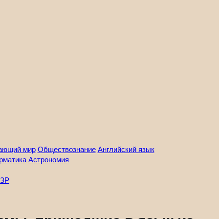
ающий мир
Обществознание
Английский язык
рматика
Астрономия
ЗР