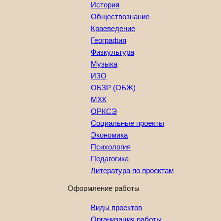
История
Обществознание
Краеведение
География
Физкультура
Музыка
ИЗО
ОБЗР (ОБЖ)
МХК
ОРКСЭ
Социальные проекты
Экономика
Психология
Педагогика
Литература по проектам
Оформление работы
Виды проектов
Организация работы