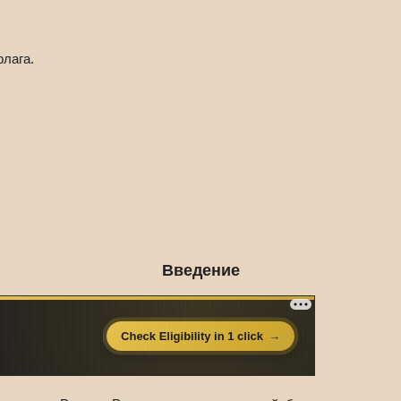
флага.
Введение