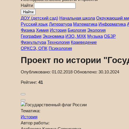
Найти
ДОУ (детский сад)
Начальная школа
Окружающий ми
Русский язык
Литература
Математика
Информатика
Физика
Химия
История
Биология
Экология
География
Экономика
ИЗО, МХК
Музыка
ОБЗР
Физкультура
Технология
Краеведение
ОРКСЭ, ОПК
Психология
Проект по истории "Гос
Опубликовано:
01.02.2018
Обновлено:
30.10.2024
Рейтинг:
41
Тематика:
История
Автор работы:
Агабекова Карина Саркисовна