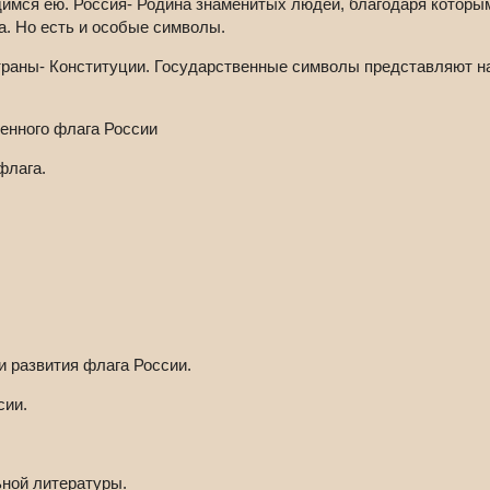
димся ею. Россия- Родина знаменитых людей, благодаря котор
а. Но есть и особые символы.
раны- Конституции. Государственные символы представляют на
енного флага России
флага.
и развития флага России.
сии.
ьной литературы.