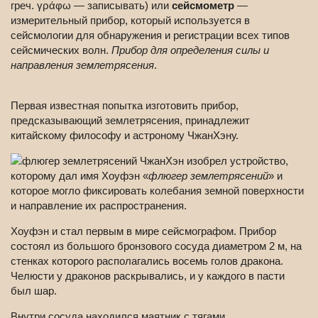
греч. γράφω — записывать) или
сейсмометр
—
измерительный прибор, который используется в
сейсмологии для обнаружения и регистрации всех типов
сейсмических волн.
Прибор для определения силы и
направления землетрясения
.
Первая известная попытка изготовить прибор,
предсказывающий землетрясения, принадлежит
китайскому философу и астроному ЧжанХэну.
ЧжанХэн изобрел устройство,
которому дал имя Хоуфэн «
флюгер землетрясений
» и
которое могло фиксировать колебания земной поверхности
и направление их распространения.
Хоуфэн и стал первым в мире сейсмографом. Прибор
состоял из большого бронзового сосуда диаметром 2 м, на
стенках которого располагались восемь голов дракона.
Челюсти у драконов раскрывались, и у каждого в пасти
был шар.
Внутри сосуда находился маятник с тягами,