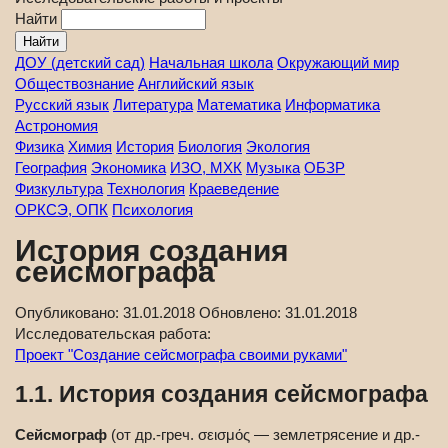
Найти
ДОУ (детский сад)
Начальная школа
Окружающий мир
Обществознание
Английский язык
Русский язык
Литература
Математика
Информатика
Астрономия
Физика
Химия
История
Биология
Экология
География
Экономика
ИЗО, МХК
Музыка
ОБЗР
Физкультура
Технология
Краеведение
ОРКСЭ, ОПК
Психология
История создания
сейсмографа
Опубликовано:
31.01.2018
Обновлено:
31.01.2018
Исследовательская работа:
Проект "Создание сейсмографа своими руками"
1.1. История создания сейсмографа
Сейсмограф
(от др.-греч. σεισμός — землетрясение и др.-