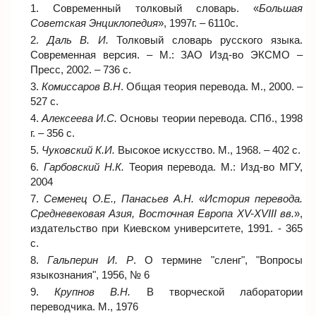
Современный толковый словарь. «
Большая
Советская Энциклопедия
», 1997г. – 6110с.
Даль В. И.
Толковый словарь русского языка.
Современная версия. – М.: ЗАО Изд-во ЭКСМО –
Пресс, 2002. – 736 с.
Комиссаров В.Н
. Общая теория перевода. М., 2000. –
527 с.
Алексеева И.С.
Основы теории перевода. СПб., 1998
г. – 356 с.
Чуковский К.И.
Высокое искусство. М., 1968. – 402 с.
Гарбовский Н.К.
Теория перевода. М.: Изд-во МГУ,
2004
Семенец О.Е., Панасьев А.Н.
«
История перевода.
Средневековая Азия, Восточная Европа XV-XVIII вв.
»,
издательство при Киевском университете, 1991. - 365
с.
Гальперин И. Р
. О термине "сленг", "Вопросы
языкознания", 1956, № 6
Крупнов В.Н.
В творческой лаборатории
переводчика. М., 1976