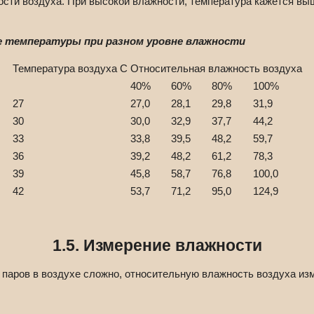
ости воздуха. При высокой влажности, температура кажется вы
е температуры при разном уровне влажности
Температура воздуха С
Относительная влажность воздуха
40%
60%
80%
100%
27
27,0
28,1
29,8
31,9
30
30,0
32,9
37,7
44,2
33
33,8
39,5
48,2
59,7
36
39,2
48,2
61,2
78,3
39
45,8
58,7
76,8
100,0
42
53,7
71,2
95,0
124,9
1.5. Измерение влажности
 паров в воздухе сложно, относительную влажность воздуха из