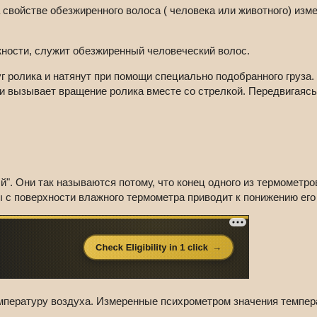
 свойстве обезжиренного волоса ( человека или животного) изм
жности, служит обезжиренный человеческий волос.
уг ролика и натянут при помощи специально подобранного груза.
и вызывает вращение ролика вместе со стрелкой. Передвигаясь
". Они так называются потому, что конец одного из термометров
ы с поверхности влажного термометра приводит к понижению его
мпературу воздуха. Измеренные психрометром значения темпер