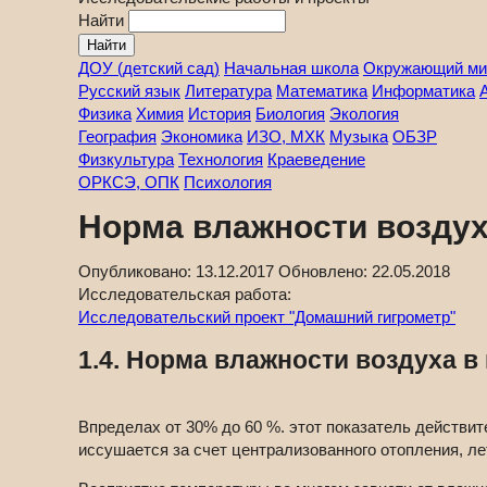
Найти
ДОУ (детский сад)
Начальная школа
Окружающий ми
Русский язык
Литература
Математика
Информатика
Физика
Химия
История
Биология
Экология
География
Экономика
ИЗО, МХК
Музыка
ОБЗР
Физкультура
Технология
Краеведение
ОРКСЭ, ОПК
Психология
Норма влажности воздух
Опубликовано:
13.12.2017
Обновлено:
22.05.2018
Исследовательская работа:
Исследовательский проект "Домашний гигрометр"
1.4. Норма влажности воздуха в
Впределах от 30% до 60 %. этот показатель действит
иссушается за счет централизованного отопления, л