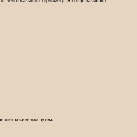
ше, чем показывает термометр. Это еще называют
меряют косвенным путем.