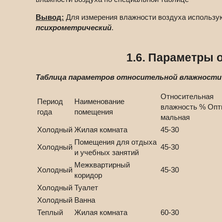
Вывод:
Для измерения влажности воздуха использую
психрометрический
.
1.6. Параметры 
Таблица параметров относительной влажности 
Относительная
Период
Наименование
влажность % Опт
года
помещения
мальная
Холодный
Жилая комната
45-30
Помещения для отдыха
Холодный
45-30
и учебных занятий
Межквартирный
Холодный
45-30
коридор
Холодный
Туалет
Холодный
Ванна
Теплый
Жилая комната
60-30