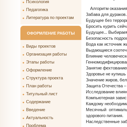
Психология
Алгоритм оказания
Педагогика
Забава для дураков
Литература по проектам
Будущее без террори
Бросить курить сейч
Будущее... Выбираем
ОФОРМЛЕНИЕ РАБОТЫ
Безопасность подро
Вода как источник ж
Виды проектов
Выдающиеся соотече
Организация работы
Влияние человеческо
Генномодифицирован
Этапы работы
Занятие фехтованием
Оформление
Здоровье не купишь -
Структура проекта
Значение жиров, бел
Защита Отечества – 
План работы
Исследование влиян
Титульный лист
Компьютерная завис
Содержание
Каждому необходима
Месячный оптималь
Введение
здорового питания.
Актуальность
Наследственные заб
Проблема