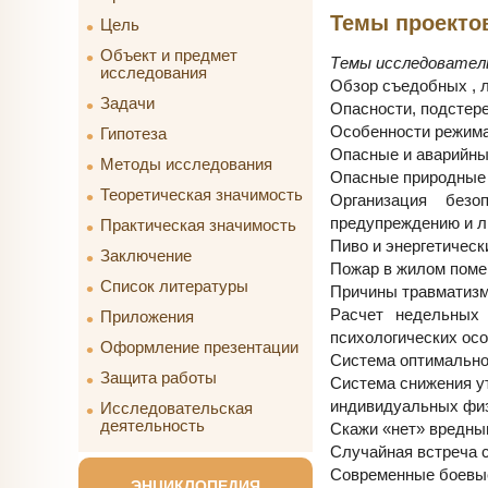
Темы проектов
Цель
Объект и предмет
Темы исследователь
исследования
Обзор съедобных , л
Задачи
Опасности, подстер
Особенности режима
Гипотеза
Опасные и аварийные
Методы исследования
Опасные природные 
Теоретическая значимость
Организация безо
предупреждению и л
Практическая значимость
Пиво и энергетическ
Заключение
Пожар в жилом поме
Список литературы
Причины травматизм
Расчет недельных 
Приложения
психологических осо
Оформление презентации
Система оптимально
Защита работы
Система снижения ут
индивидуальных физ
Исследовательская
деятельность
Скажи «нет» вредны
Случайная встреча 
Современные боевые
ЭНЦИКЛОПЕДИЯ