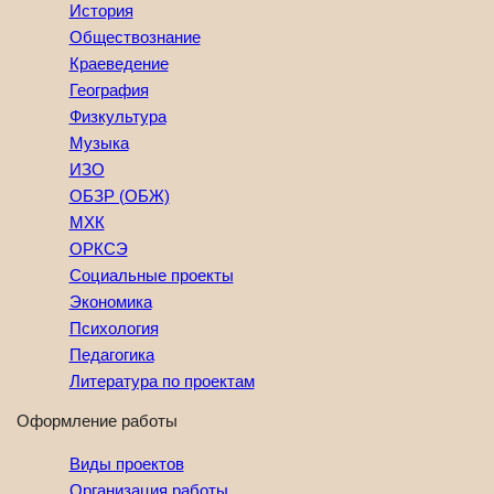
История
Обществознание
Краеведение
География
Физкультура
Музыка
ИЗО
ОБЗР (ОБЖ)
МХК
ОРКСЭ
Социальные проекты
Экономика
Психология
Педагогика
Литература по проектам
Оформление работы
Виды проектов
Организация работы