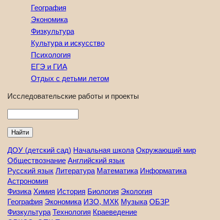
География
Экономика
Физкультура
Культура и искусство
Психология
ЕГЭ и ГИА
Отдых с детьми летом
Исследовательские работы и проекты
Найти
ДОУ (детский сад)
Начальная школа
Окружающий мир
Обществознание
Английский язык
Русский язык
Литература
Математика
Информатика
Астрономия
Физика
Химия
История
Биология
Экология
География
Экономика
ИЗО, МХК
Музыка
ОБЗР
Физкультура
Технология
Краеведение