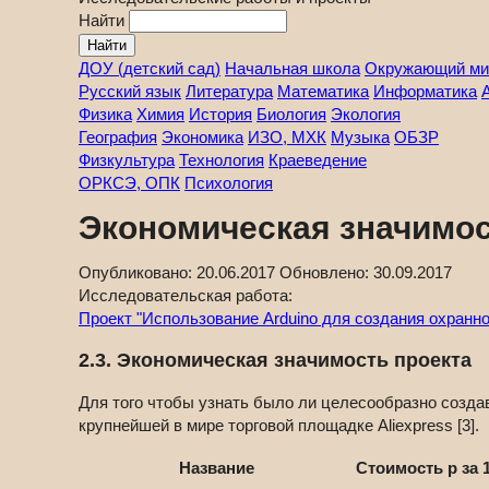
Найти
ДОУ (детский сад)
Начальная школа
Окружающий ми
Русский язык
Литература
Математика
Информатика
Физика
Химия
История
Биология
Экология
География
Экономика
ИЗО, МХК
Музыка
ОБЗР
Физкультура
Технология
Краеведение
ОРКСЭ, ОПК
Психология
Экономическая значимос
Опубликовано:
20.06.2017
Обновлено:
30.09.2017
Исследовательская работа:
Проект "Использование Arduino для создания охранн
2.3. Экономическая значимость проекта
Для того чтобы узнать было ли целесообразно созда
крупнейшей в мире торговой площадке Aliexpress [3].
Название
Стоимость р за 