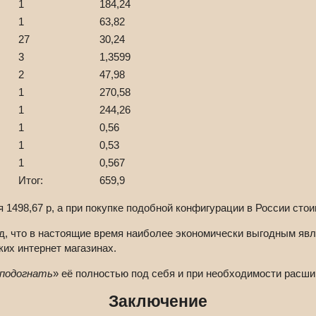
1
184,24
1
63,82
27
30,24
3
1,3599
2
47,98
1
270,58
1
244,26
1
0,56
1
0,53
1
0,567
Итог:
659,9
 1498,67 р, а при покупке подобной конфигурации в России стои
, что в настоящие время наиболее экономически выгодным явл
их интернет магазинах.
подогнать
» её полностью под себя и при необходимости расш
Заключение