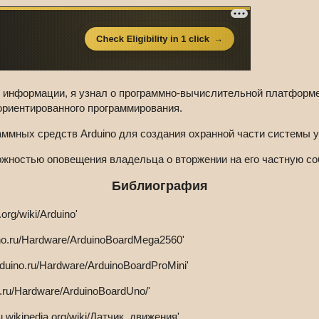
информации, я узнал о программно-вычислительной платформe A
ориентированного программирования.
ммных средств Arduino для создания охранной части системы 
ожностью оповещения владельца о вторжении на его частную со
Библиография
org/wiki/Arduino'
ino.ru/Hardware/ArduinoBoardMega2560'
rduino.ru/Hardware/ArduinoBoardProMini'
o.ru/Hardware/ArduinoBoardUno/'
u.wikipedia.org/wiki/Датчик_движения'