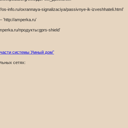
s-info.ru/oxrannaya-signalizaciya/passivnye-ik-izveshhateli.html'
'http://amperka.ru'
mperka.ru/продукты:gprs-shield'
 части системы Умный дом"
льных сетях: