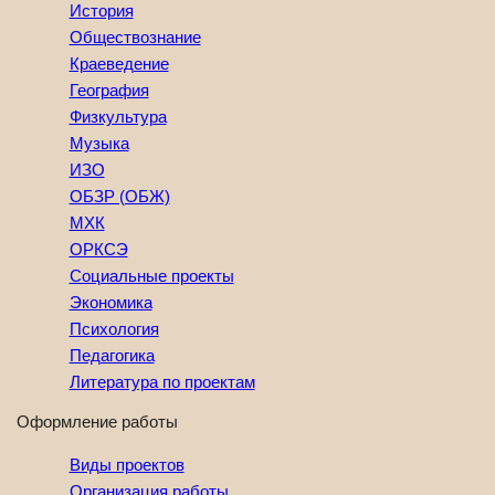
История
Обществознание
Краеведение
География
Физкультура
Музыка
ИЗО
ОБЗР (ОБЖ)
МХК
ОРКСЭ
Социальные проекты
Экономика
Психология
Педагогика
Литература по проектам
Оформление работы
Виды проектов
Организация работы