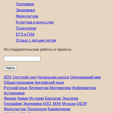
География
Экономика
Физкультура
Культура и искусство
Психология
ЕГЭ и ГИА
Отдых с детьми летом
Исследовательские работы и проекты
Найти
ДОУ (детский сад)
Начальная школа
Окружающий мир
Обществознание
Английский язык
Русский язык
Литература
Математика
Информатика
Астрономия
Физика
Химия
История
Биология
Экология
География
Экономика
ИЗО, МХК
Музыка
ОБЗР
Физкультура
Технология
Краеведение