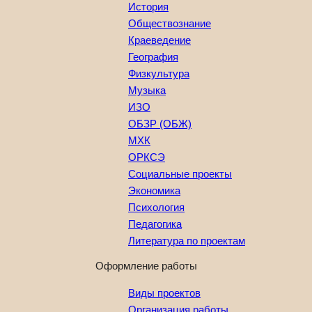
История
Обществознание
Краеведение
География
Физкультура
Музыка
ИЗО
ОБЗР (ОБЖ)
МХК
ОРКСЭ
Социальные проекты
Экономика
Психология
Педагогика
Литература по проектам
Оформление работы
Виды проектов
Организация работы