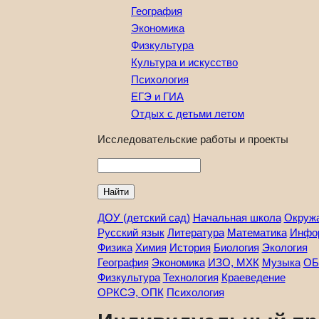
География
Экономика
Физкультура
Культура и искусство
Психология
ЕГЭ и ГИА
Отдых с детьми летом
Исследовательские работы и проекты
Найти
ДОУ (детский сад)
Начальная школа
Окруж
Русский язык
Литература
Математика
Инфо
Физика
Химия
История
Биология
Экология
География
Экономика
ИЗО, МХК
Музыка
ОБ
Физкультура
Технология
Краеведение
ОРКСЭ, ОПК
Психология