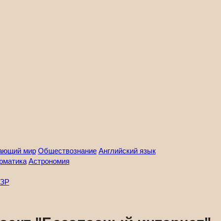
ающий мир
Обществознание
Английский язык
рматика
Астрономия
ЗР