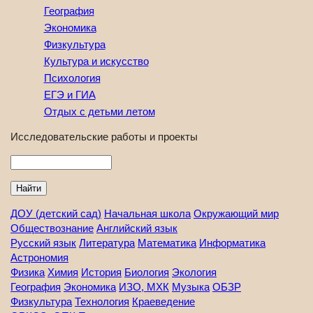
География
Экономика
Физкультура
Культура и искусство
Психология
ЕГЭ и ГИА
Отдых с детьми летом
Исследовательские работы и проекты
Найти
ДОУ (детский сад)
Начальная школа
Окружающий мир
Обществознание
Английский язык
Русский язык
Литература
Математика
Информатика
Астрономия
Физика
Химия
История
Биология
Экология
География
Экономика
ИЗО, МХК
Музыка
ОБЗР
Физкультура
Технология
Краеведение