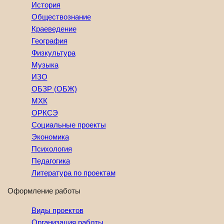
История
Обществознание
Краеведение
География
Физкультура
Музыка
ИЗО
ОБЗР (ОБЖ)
МХК
ОРКСЭ
Социальные проекты
Экономика
Психология
Педагогика
Литература по проектам
Оформление работы
Виды проектов
Организация работы