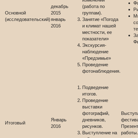
Ф
декабрь
(работа по
Р
Основной
2015
группам).
М
(исследовательский)
январь
Занятие «Погода
с
2016
и климат нашей
т
местности, ее
З
показатели»
Ф
Экскурсия-
наблюдение
«Предзимье»
Проведение
фотонаблюдения.
Подведение
итогов.
Проведение
выставки
фотографий,
Выступ
Январь
дневников,
фестив
Итоговый
2016
рисунков.
Презен
Выступление на
работы.