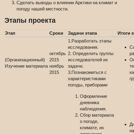
Сделать выводы о влиянии Арктики на климат и
погоду нашей местности.
Этапы проекта
Этап
Сроки
Задачи этапа
Итоги э
1.Разработать этапы
исследования.
С
октябрь
2. Определить группы
ра
(Организационный)
2015
исследователей их
О
Изучение материала
ноябрь
задачи.
т
2015
3.Познакомиться с
к
характеристиками
гр
погоды, приборами
Оформление
дневника
наблюдения.
Сбор материала
о погоде,
Д
климате, их
н
изменении