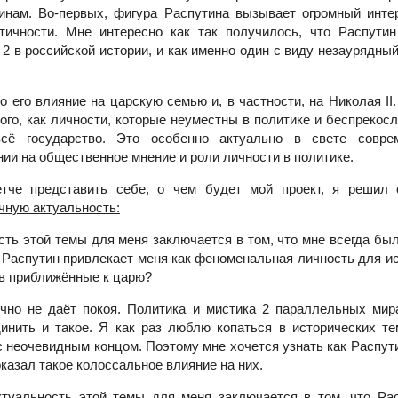
инам. Во-первых, фигура Распутина вызывает огромный инте
тичности. Мне интересно как так получилось, что Распути
2 в российской истории, и как именно один с виду незаурядны
о его влияние на царскую семью и, в частности, на Николая II
ого, как личности, которые неуместны в политике и беспрекос
всё государство. Это особенно актуально в свете совре
ии на общественное мнение и роли личности в политике.
етче представить себе, о чем будет мой проект, я решил 
чную актуальность:
сть этой темы для меня заключается в том, что мне всегда бы
. Распутин привлекает меня как феноменальная личность для и
 в приближённые к царю?
чно не даёт покоя. Политика и мистика 2 параллельных мир
инить и такое. Я как раз люблю копаться в исторических те
 неочевидным концом. Поэтому мне хочется узнать как Распут
оказал такое колоссальное влияние на них.
туальность этой темы для меня заключается в том, что Ра