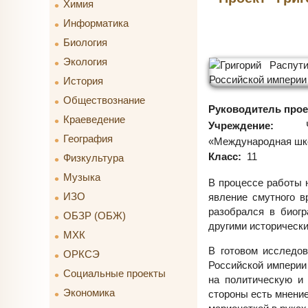
Химия
Информатика
Биология
Экология
История
Обществознание
Руководитель прое
Краеведение
Учреждение:
Ча
География
«Международная шк
Класс:
11
Физкультура
Музыка
В процессе работы 
ИЗО
явление смутного в
разобрался в биог
ОБЗР (ОБЖ)
другими исторически
МХК
В готовом исследов
ОРКСЭ
Российской империи 
Социальные проекты
на политическую и
Экономика
стороны есть мнение