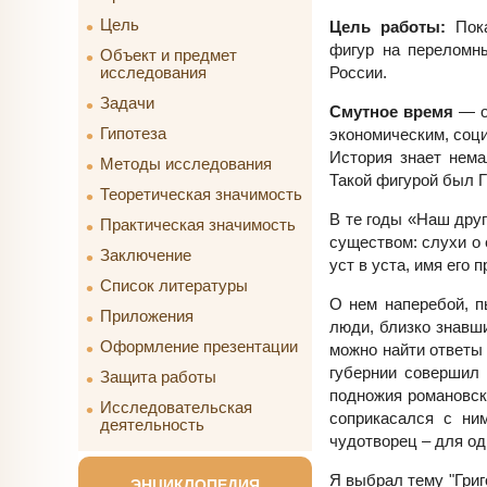
Цель
Цель работы:
Пок
фигур на переломны
Объект и предмет
России.
исследования
Задачи
Смутное время
— о
Гипотеза
экономическим, соц
История знает нема
Методы исследования
Такой фигурой был Г
Теоретическая значимость
В те годы «Наш друг
Практическая значимость
существом: слухи о 
Заключение
уст в уста, имя его 
Список литературы
О нем наперебой, п
Приложения
люди, близко знавш
Оформление презентации
можно найти ответы 
губернии совершил 
Защита работы
подножия романовско
Исследовательская
соприкасался с ним
деятельность
чудотворец – для од
Я выбрал тему "Григ
ЭНЦИКЛОПЕДИЯ