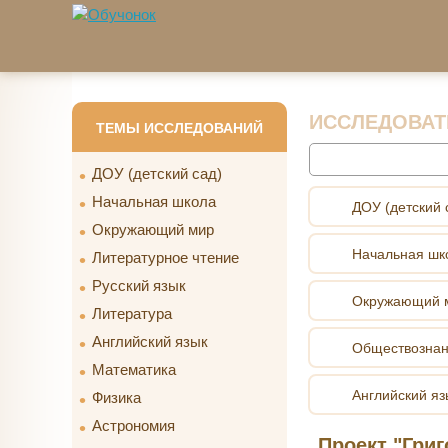
Перейти к основному содержанию
ИССЛЕДОВАТ
ТЕМЫ ИССЛЕДОВАНИЙ
Найти
ДОУ (детский сад)
Начальная школа
ДОУ (детский 
Окружающий мир
Начальная шк
Литературное чтение
Русский язык
Окружающий 
Литература
Английский язык
Обществозна
Математика
Английский яз
Физика
Астрономия
Проект "Гри