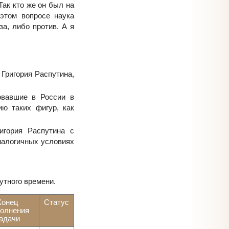
Так кто же он был на
этом вопросе наука
за, либо против. А я
Григория Распутина,
овавшие в России в
ию таких фигур, как
игория Распутина с
налогичных условиях
утного времени.
Конец
Статус
олнения
адачи