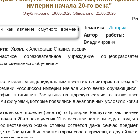
империи начала 20-го века"
Опубликовано:
19.05.2025
Обновлено:
21.05.2025
Ре
Тематика:
История
Автор работы:
Ж
Владимирович
кта:
Хромых Александр Станиславович
стное образовательное учреждение общеобразовател
ола смешанного обучения»
над итоговым индивидуальным проектом по истории на тему «Гр
ремени Российской империи начала 20-го века» обучающийся
рафии и влиянии Распутина на царскую семью, а также пров
ми фигурами, которые появились в аналогичных условиях кризис
ательском проекте (работе) о Григорие Распутине как явлен
начала 20-го века ученик 11 класса пришел к выводу о том, ч
 общественную жизнь страны остается даже сейчас предмет
, что Распутин был архитектором своего времени, с другой же 