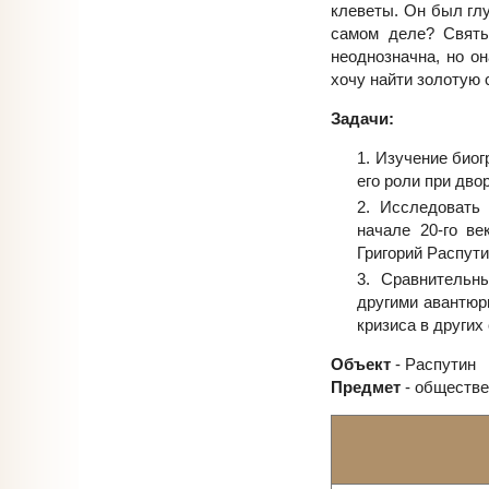
клеветы. Он был глу
самом деле? Святы
неоднозначна, но он
хочу найти золотую 
Задачи:
Изучение биог
его роли при дво
Исследовать 
начале 20-го ве
Григорий Распути
Сравнительны
другими авантюр
кризиса в других
Объект
- Распутин
Предмет
- обществе