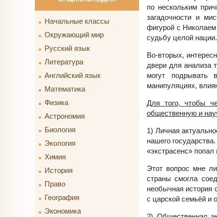
по нескольким прич
загадочности и мис
Начальные классы
фигурой с Николаем 
Окружающий мир
судьбу целой нации.
Русский язык
Во-вторых, интересн
Литература
двери для анализа т
могут подрывать 
Английский язык
манипуляциях, влиян
Математика
Физика
Для того, чтобы ч
общественную и нау
Астрономия
Биология
1) Личная актуально
нашего государства
Экология
«экстрасенс» попал
Химия
Этот вопрос мне ли
История
страны смогла соед
Право
необычная история с
География
с царской семьёй и 
Экономика
2) Общественная ак