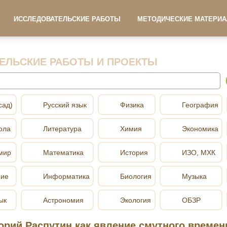
ИССЛЕДОВАТЕЛЬСКИЕ РАБОТЫ
МЕТОДИЧЕСКИЕ МАТЕРИ
ЕЛЬСКИЕ РАБОТЫ И ПРОЕКТЫ
сад)
Русский язык
Физика
География
ола
Литература
Химия
Экономика
мир
Математика
История
ИЗО, МХК
ние
Информатика
Биология
Музыка
ык
Астрономия
Экология
ОБЗР
горий Распутин как явление смутного времен