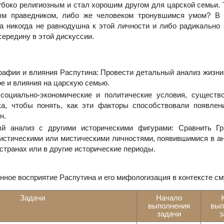
боко религиозным и стал хорошим другом для царской семьи. 
м праведником, либо же человеком тронувшимся умом? В 
а никогда не равнодушна к этой личности и либо радикально 
середину в этой дискуссии.
рафии и влияния Распутина: Провести детальный анализ жизни 
ре и влияния на царскую семью.
социально-экономические и политические условия, существ
ка, чтобы понять, как эти факторы способствовали появлен
н.
й анализ с другими историческими фигурами: Сравнить Гр
истическими или мистическими личностями, появившимися в а
 странах или в другие исторические периоды.
нное восприятие Распутина и его мифологизация в контексте см
Задачи
Начало
выполнения
вып
задачи
з