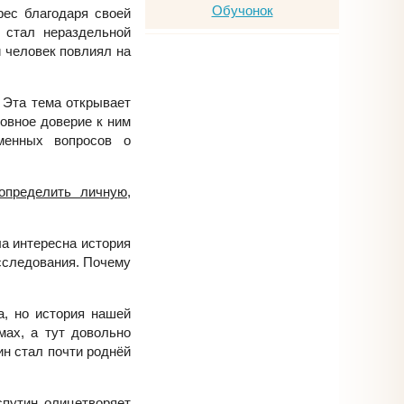
рес благодаря своей
н стал нераздельной
й человек повлиял на
. Эта тема открывает
ловное доверие к ним
менных вопросов о
определить личную,
ла интересна история
сследования. Почему
а, но история нашей
мах, а тут довольно
ин стал почти роднёй
спутин олицетворяет