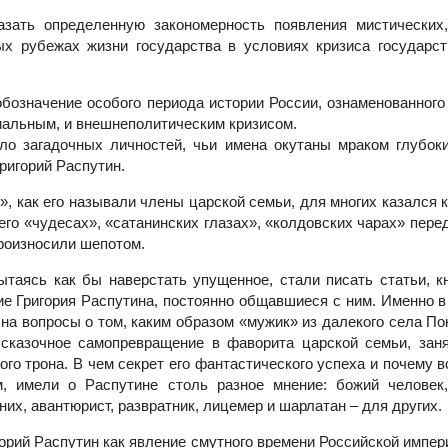
азать определенную закономерность появления мистических,
х рубежах жизни государства в условиях кризиса государст
бозначение особого периода истории России, ознаменованного
иальным, и внешнеполитическим кризисом.
ло загадочных личностей, чьи имена окутаны мраком глубок
ригорий Распутин.
», как его называли члены царской семьи, для многих казался
его «чудесах», «сатанинских глазах», «колдовских чарах» пере
произносили шепотом.
ытаясь как бы наверстать упущенное, стали писать статьи, к
ие Григория Распутина, постоянно общавшиеся с ним. Именно в
на вопросы о том, каким образом «мужик» из далекого села П
сказочное самопревращение в фаворита царской семьи, зан
го трона. В чем секрет его фантастического успеха и почему вс
, имели о Распутине столь разное мнение: божий человек,
них, авантюрист, развратник, лицемер и шарлатан – для других.
орий Распутин как явление смутного времени Российской импери