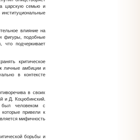
на царскую семью и
ь институциональные
ительное влияние на
 и фигуры, подобные
, что подчеркивает
ранять критическое
ак личные амбиции и
уально в контексте
отиворечива в своих
й и Д. Коцюбинский.
н был человеком с
, которые привели к
оявляется мифичность
литической борьбы и