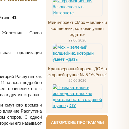
йтинг:
41
Мини-проект «Мох – зелёный
волшебник, который умеет
елезняк Савва
ждать»
29.06.2026
ьная организация
Краткосрочный проект ДОУ в
старшей группе № 5 "Учёные"
игорий Распутин как
25.06.2026
 11 класса подробно
ел сравнение его с
а в других странах.
ии смутного времени
то влияние Распутина
ом споров. С одной
АВТОРСКИЕ ПРОГРАММЫ
стороны его называют