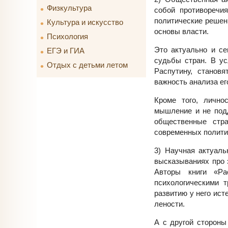
Физкультура
собой противоречи
политические решен
Культура и искусство
основы власти.
Психология
Это актуально и се
ЕГЭ и ГИА
судьбы стран. В ус
Отдых с детьми летом
Распутину, станов
важность анализа ег
Кроме того, лично
мышление и не подд
общественные стра
современных полити
3) Научная актуаль
высказываниях про 
Авторы книги «Ра
психологическими т
развитию у него ист
лености.
А с другой стороны