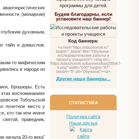
программы для детей.
 авантюристических
венности (монархии)
Будем благодарны, если
установите наш баннер!
 глубоким духовным,
Код баннера:
их тайн и домыслов.
<a href="https://obuchonok.ru"
target="_blank" title="Обучонок -
исследовательские работы и
проекты учащихся"> <img src=
 каким-то мифическим
"https://obuchonok.ru/banners/ban200x67-
6.png" width="200" height="67"
давались в народе из
border="0" alt="Обучонок"></a>
Другие наши баннеры...
ниги, брошюры. Есть
 этих воспоминаниях
окровское Тобольской
СТАТИСТИКА
ял почетное место у
е, кто так или иначе
Политика сайта
 святой, праведник,
Наши друзья
и начала 20-го века"