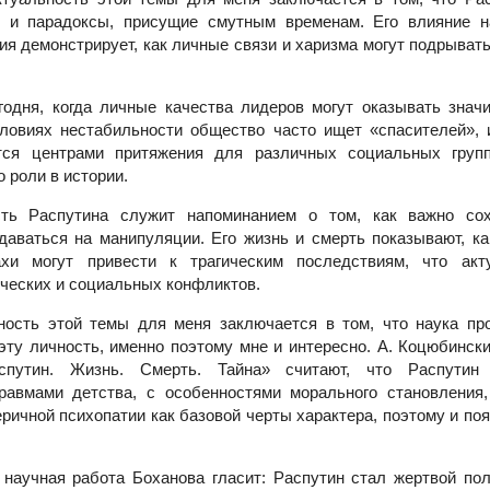
я и парадоксы, присущие смутным временам. Его влияние 
ия демонстрирует, как личные связи и харизма могут подрыват
годня, когда личные качества лидеров могут оказывать знач
ловиях нестабильности общество часто ищет «спасителей»,
ятся центрами притяжения для различных социальных групп
о роли в истории.
сть Распутина служит напоминанием о том, как важно сох
аваться на манипуляции. Его жизнь и смерть показывают, к
хи могут привести к трагическим последствиям, что акт
ческих и социальных конфликтов.
ность этой темы для меня заключается в том, что наука пр
эту личность, именно поэтому мне и интересно. А. Коцюбински
спутин. Жизнь. Смерть. Тайна» считают, что Распути
равмами детства, с особенностями морального становления
еричной психопатии как базовой черты характера, поэтому и п
 научная работа Боханова гласит: Распутин стал жертвой по