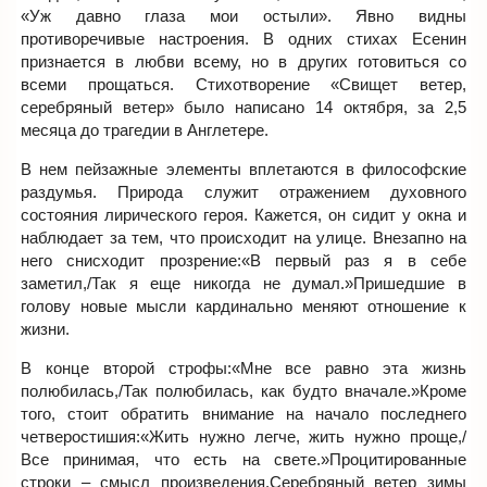
«Уж давно глаза мои остыли». Явно видны
противоречивые настроения. В одних стихах Есенин
признается в любви всему, но в других готовиться со
всеми прощаться. Стихотворение «Свищет ветер,
серебряный ветер» было написано 14 октября, за 2,5
месяца до трагедии в Англетере.
В нем пейзажные элементы вплетаются в философские
раздумья. Природа служит отражением духовного
состояния лирического героя. Кажется, он сидит у окна и
наблюдает за тем, что происходит на улице. Внезапно на
него снисходит прозрение:«В первый раз я в себе
заметил,/Так я еще никогда не думал.»Пришедшие в
голову новые мысли кардинально меняют отношение к
жизни.
В конце второй строфы:«Мне все равно эта жизнь
полюбилась,/Так полюбилась, как будто вначале.»Кроме
того, стоит обратить внимание на начало последнего
четверостишия:«Жить нужно легче, жить нужно проще,/
Все принимая, что есть на свете.»Процитированные
строки – смысл произведения.Серебряный ветер зимы