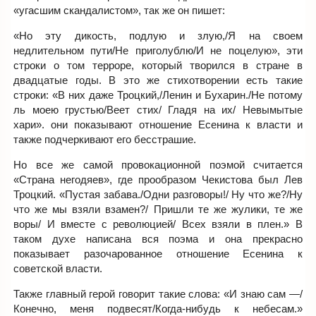
«угасшим скандалистом», так же он пишет:
«Но эту дикость, подлую и злую,/Я на своем
недлительном пути/Не приголублю/И не поцелую», эти
строки о том терроре, который творился в стране в
двадцатые годы. В это же стихотворении есть такие
строки: «В них даже Троцкий,/Ленин и Бухарин./Не потому
ль моею грустью/Веет стих/ Гладя на их/ Невымытые
хари». они показывают отношение Есенина к власти и
также подчеркивают его бесстрашие.
Но все же самой провокационной поэмой считается
«Страна негодяев», где прообразом Чекистова был Лев
Троцкий. «Пустая забава./Одни разговоры!/ Ну что же?/Ну
что же мы взяли взамен?/ Пришли те же жулики, те же
воры/ И вместе с революцией/ Всех взяли в плен.» В
таком духе написана вся поэма и она прекрасно
показывает разочарованное отношение Есенина к
советской власти.
Также главный герой говорит такие слова: «И знаю сам —/
Конечно, меня подвесят/Когда-нибудь к небесам.»