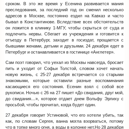
сроком. В это же время у Есенина развивается мания
преследования, за последний год он сменил несколько
адресов в Москве, постоянно ездил на Кавказ и часто
бывал в Константинове. Вследствие всех обстоятельств
он ложится в клинику 1-МГУ, чтобы скрыться от суда и
подлечить нервы. Сбегает из учреждения и готовится к
отъезду в Петербург, заходит в госиздат, прощается с
бывшими женами, детьми и друзьями. 24 декабря едет в
Петербург и останавливается в гостинице «Англетер».
Сам поэт говорил, что уехал из Москвы навсегда, бросает
пить и уходит от Софьи Толстой, словом хочет начать
новую жизнь, с 25-27 декабря встречается со старыми
знакомыми, которые оставили разные воспоминания
касающиеся его состояния. Есенин взял с собой все
рукописи. Ночью с 26 на 27 пишет «До свидания, друг мой,
до свидания…», которое отдает днем Вольфу Эрлиху с
просьбой, чтобы прочитал, когда будет один.
27 декабря говорит Устиновой, что его хотели убить, так
как, по словам Сергея, ванна могла взорваться, потому
что в топке много огня, а воды в колонке нет.Но 28 декабря