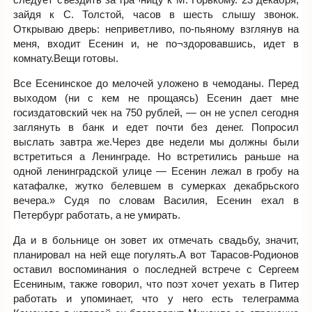
зайдя к С. Толстой, часов в шесть слышу звонок.
Открываю дверь: неприветливо, по-пьяному взглянув на
меня, входит Есенин и, не по¬здоровавшись, идет в
комнату.Вещи готовы.
Все Есенинское до мелочей уложено в чемоданы. Перед
выходом (ни с кем не прощаясь) Есенин дает мне
госиздатовский чек на 750 рублей, — он не успел сегодня
заглянуть в банк и едет почти без денег. Попросил
выслать завтра же.Через две недели мы должны были
встретиться а Ленинграде. Но встретились раньше на
одной ленинградской улице — Есенин лежал в гробу на
катафалке, жутко белевшем в сумерках декабрьского
вечера.» Судя по словам Василия, Есенин ехал в
Петербург работать, а не умирать.
Да и в больнице он зовет их отмечать свадьбу, значит,
планировал на ней еще погулять.А вот Тарасов-Родионов
оставил воспоминания о последней встрече с Сергеем
Есениным, также говорил, что поэт хочет уехать в Питер
работать и упоминает, что у него есть телеграмма