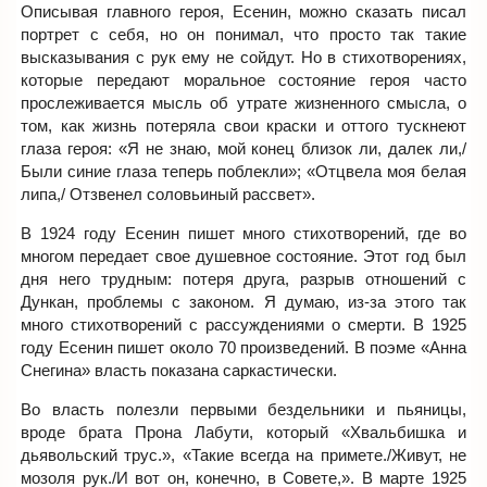
Описывая главного героя, Есенин, можно сказать писал
портрет с себя, но он понимал, что просто так такие
высказывания с рук ему не сойдут. Но в стихотворениях,
которые передают моральное состояние героя часто
прослеживается мысль об утрате жизненного смысла, о
том, как жизнь потеряла свои краски и оттого тускнеют
глаза героя: «Я не знаю, мой конец близок ли, далек ли,/
Были синие глаза теперь поблекли»; «Отцвела моя белая
липа,/ Отзвенел соловьиный рассвет».
В 1924 году Есенин пишет много стихотворений, где во
многом передает свое душевное состояние. Этот год был
дня него трудным: потеря друга, разрыв отношений с
Дункан, проблемы с законом. Я думаю, из-за этого так
много стихотворений с рассуждениями о смерти. В 1925
году Есенин пишет около 70 произведений. В поэме «Анна
Снегина» власть показана саркастически.
Во власть полезли первыми бездельники и пьяницы,
вроде брата Прона Лабути, который «Хвальбишка и
дьявольский трус.», «Такие всегда на примете./Живут, не
мозоля рук./И вот он, конечно, в Совете,». В марте 1925