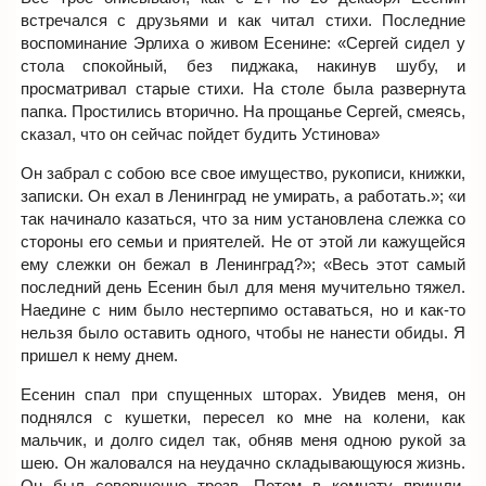
встречался с друзьями и как читал стихи. Последние
воспоминание Эрлиха о живом Есенине: «Сергей сидел у
стола спокойный, без пиджака, накинув шубу, и
просматривал старые стихи. На столе была развернута
папка. Простились вторично. На прощанье Сергей, смеясь,
сказал, что он сейчас пойдет будить Устинова»
Он забрал с собою все свое имущество, рукописи, книжки,
записки. Он ехал в Ленинград не умирать, а работать.»; «и
так начинало казаться, что за ним установлена слежка со
стороны его семьи и приятелей. Не от этой ли кажущейся
ему слежки он бежал в Ленинград?»; «Весь этот самый
последний день Есенин был для меня мучительно тяжел.
Наедине с ним было нестерпимо оставаться, но и как-то
нельзя было оставить одного, чтобы не нанести обиды. Я
пришел к нему днем.
Есенин спал при спущенных шторах. Увидев меня, он
поднялся с кушетки, пересел ко мне на колени, как
мальчик, и долго сидел так, обняв меня одною рукой за
шею. Он жаловался на неудачно складывающуюся жизнь.
Он был совершенно трезв. Потом в комнату пришли.