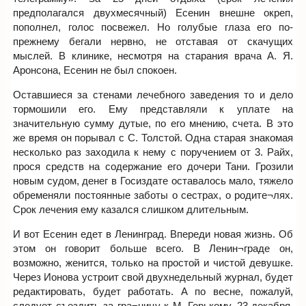
предполагался двухмесячный) Есенин внешне окреп,
пополнел, голос посвежел. Но голубые глаза его по-
прежнему бегали нервно, не отставая от скачущих
мыслей. В клинике, несмотря на старания врача А. Я.
Аронсона, Есенин не был спокоен.
Оставшиеся за стенами лечебного заведения то и дело
тормошили его. Ему представляли к уплате на
значительную сумму дутые, по его мнению, счета. В это
же время он порывал с С. Толстой. Одна старая знакомая
несколько раз заходила к нему с поручением от 3. Райх,
прося средств на содержание его дочери Тани. Грозили
новым судом, денег в Госиздате оставалось мало, тяжело
обременяли постоянные заботы о сестрах, о родите¬лях.
Срок лечения ему казался слишком длительным.
И вот Есенин едет в Ленинград. Впереди новая жизнь. Об
этом он говорит больше всего. В Ленин¬граде он,
возможно, женится, только на простой и чистой девушке.
Через Ионова устроит свой двухнедельный журнал, будет
редактировать, будет работать. А по весне, пожалуй,
следует съездить за гра¬ницу к М. Горькому. 23 декабря,