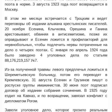
поэта в норме. 3 августа 1923 года поэт возвращается в
Москву.
В этом же месяце встречается с Троцким и ведет
переговоры об издании альмана крестьянских писателей.
20 ноября Есенина, Клычкова, Орешина и Ганина
арестовывают, обвиняя в антисемитизме, позже их
оправдывают и Есенин ложится в профилакторий для
нервнобольных, чтобы подлечить нервы потраченные на
дело о четырех поэтах. С января по апрель 1924 года
было заведено 4 уголовных дела по статьям
88,176,219,157 Ук7.
Из-за полученной травмы левого предплечья ложиться в
Шереметьевскую больницу, потом его переводят в
Кремлевскую. 31 августа Есенин и Грузинов пишут о
роспуске группы имажинистов. 30 июня поэт подписал
договор об издании собрания сочинения. В 1925 году
ездил на Кавказ, и по возращении, завязал конфликт с
дипломатом Рогом.
Завели уголовное дело, которое грозило реальным