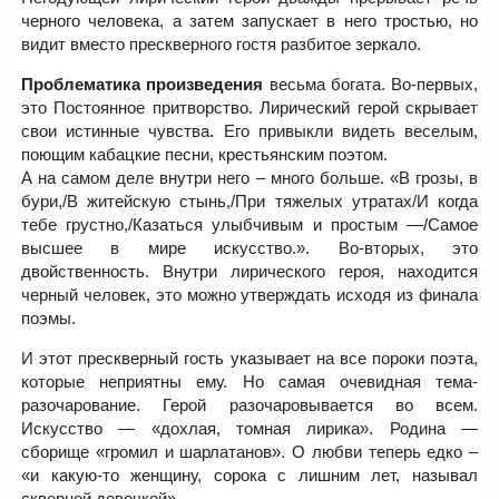
черного человека, а затем запускает в него тростью, но
видит вместо прескверного гостя разбитое зеркало.
Проблематика произведения
весьма богата. Во-первых,
это Постоянное притворство. Лирический герой скрывает
свои истинные чувства. Его привыкли видеть веселым,
поющим кабацкие песни, крестьянским поэтом.
А на самом деле внутри него – много больше. «В грозы, в
бури,/В житейскую стынь,/При тяжелых утратах/И когда
тебе грустно,/Казаться улыбчивым и простым —/Самое
высшее в мире искусство.». Во-вторых, это
двойственность. Внутри лирического героя, находится
черный человек, это можно утверждать исходя из финала
поэмы.
И этот прескверный гость указывает на все пороки поэта,
которые неприятны ему. Но самая очевидная тема-
разочарование. Герой разочаровывается во всем.
Искусство — «дохлая, томная лирика». Родина —
сборище «громил и шарлатанов». О любви теперь едко –
«и какую-то женщину, сорока с лишним лет, называл
скверной девочкой».