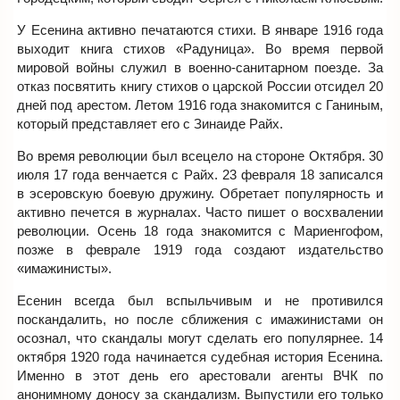
У Есенина активно печатаются стихи. В январе 1916 года
выходит книга стихов «Радуница». Во время первой
мировой войны служил в военно-санитарном поезде. За
отказ посвятить книгу стихов о царской России отсидел 20
дней под арестом. Летом 1916 года знакомится с Ганиным,
который представляет его с Зинаиде Райх.
Во время революции был всецело на стороне Октября. 30
июля 17 года венчается с Райх. 23 февраля 18 записался
в эсеровскую боевую дружину. Обретает популярность и
активно печется в журналах. Часто пишет о восхвалении
революции. Осень 18 года знакомится с Мариенгофом,
позже в феврале 1919 года создают издательство
«имажинисты».
Есенин всегда был вспыльчивым и не противился
поскандалить, но после сближения с имажинистами он
осознал, что скандалы могут сделать его популярнее. 14
октября 1920 года начинается судебная история Есенина.
Именно в этот день его арестовали агенты ВЧК по
анонимному доносу за скандализм. Выпустили его только