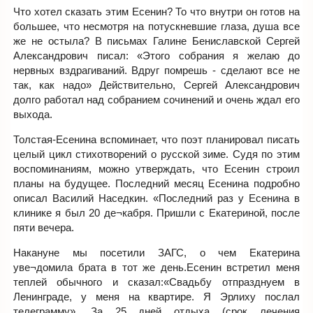
Что хотел сказать этим Есенин? То что внутри он готов на
большее, что несмотря на потускневшие глаза, душа все
же не остыла? В письмах Галине Бениславской Сергей
Александрович писал: «Этого собрания я желаю до
нервных вздрагиваний. Вдруг помрешь - сделают все не
так, как надо» Действительно, Сергей Александрович
долго работал над собранием сочинений и очень ждал его
выхода.
Толстая-Есенина вспоминает, что поэт планировал писать
целый цикл стихотворений о русской зиме. Судя по этим
воспоминаниям, можно утверждать, что Есенин строил
планы на будущее. Последний месяц Есенина подробно
описал Василий Наседкин. «Последний раз у Есенина в
клинике я был 20 де¬кабря. Пришли с Екатериной, после
пяти вечера.
Накануне мы посетили ЗАГС, о чем Екатерина
уве¬домила брата в тот же день.Есенин встретил меня
теплей обычного и сказал:«Свадьбу отпразднуем в
Ленинграде, у меня на квартире. Я Эрлиху послал
телеграмму». За 25 дней отдыха (срок лечения