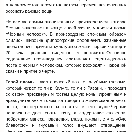
для лирического героя стал ветром перемен, позволившим
осознать важные вещи.
Но все же самым значительным произведением, которое
Есенин завершает в конце своей жизни, является поэма
«Черный человек». В произведение сложным образом
слились широкие философские обобщения, жизненные
впечатления, приметы культурной жизни первой четверти
20 века, реально виденное и пережитое.Основное
содержание произведения составляют сценки-диалоги
поэта с черным человеком, которые восходят к народной
сказки и притче о черте.
Герой поэмы
- желтоволосый поэт с голубыми глазами,
который живет то ли в Калуге, то ли в Рязани, - проводит
со своим прескверным гостем целую ночь. Ироничным и
нравоучительным тоном тот говорит о жизни скандального
поэта, бесцеремонно копошится в его душе.Черный
человек не дает спать поэту, а содержание его слов,
небрежная манера поведения, глаза, покрытые «голубую
блевотою» и гнусавый голос внушают отвращение.
Негодующей лирический герой дважды прерывает речь