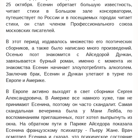
25 октября. Есенин обретает большую известность,
читает стихи в Большом зале консерватории,
путешествует по России и в посещаемых городах читает
стихи, он стал членом Профессионального союза
московских писателей.
В этот период издавалось множество его поэтических
сборников, а также было написано много произведений.
Осенью поэт знакомится с Айседорой Дункан,
завязывается бурный роман, именно с момента их
знакомства Есенин начинает злоупотреблять алкоголем.
Заключив брак, Есенин и Дункан улетают в турне по
Европе и Америке.
В Европе активно выходят в свет сборники Сергея
Александровича. В Америке все намного хуже, там не
принимают Есенина, поэтому он часто скандалит. Самая
скандальная вечеринка была у Мани Лейба, по
воспоминаниям приглашенных, поэт хотел выпрыгнуть из
окна. На обратном пути в Париже Айседора показала
Есенина французскому психиатру - Пьеру Жане. Врач
осмотрел Есенина и сказал, что психическое состояние