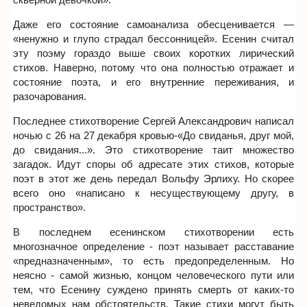
Даже его состояние самоанализа обесценивается —
«ненужно и глупо страдал бессонницей». Есенин считал
эту поэму гораздо выше своих коротких лирический
стихов. Наверно, потому что она полностью отражает и
состояние поэта, и его внутренние переживания, и
разочарования.
Последнее стихотворение Сергей Александрович написал
ночью с 26 на 27 декабря кровью-«До свиданья, друг мой,
до свидания...». Это стихотворение таит множество
загадок. Идут споры об адресате этих стихов, которые
поэт в этот же день передал Вольфу Эрлиху. Но скорее
всего оно «написано к несуществующему другу, в
пространство».
В последнем есенинском стихотворении есть
многозначное определение - поэт называет расставание
«предназначенным», то есть предопределенным. Но
неясно - самой жизнью, концом человеческого пути или
тем, что Есенину суждено принять смерть от каких-то
неведомых нам обстоятельств. Такие стихи могут быть