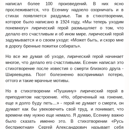
написал более 100 произведений. В них ясно
прослеживается, что Есенину надоело озорничать и в
стихах появляется раздумье. Так в стихотворении,
которое было написано в 1924 году, «Мы теперь уходим
понемногу» лирический герой размышляет о том, что
делало его счастливым и об ином мире. лирический герой
задумывается и о своем уходе: «Может быть, и скоро мне
в дорогу бренные пожитки собирать».
Но все же думая об уходе, лирический герой начинает
многое, что делало его счастливыми. Есенин написал это
стихотворение после известия о смерти близкого друга -
Ширяевцева. Поэт болезненно воспринимал потерю,
оттого и такие мрачные мотивы.
Но в стихотворении «Пушкину» лирический герой в
приподнятом настроение. «Но, обреченный на гонение,
еще я долго буду петь…» - герой не думает о смерти, он
думает как бы увековечить свой труд, и понимает, что
времени ему нужно еще немало. Я думаю, Есенину важно
было сказать именно это. В стихотворении «Русь
бесприютная» Сергей Александрович называет себя