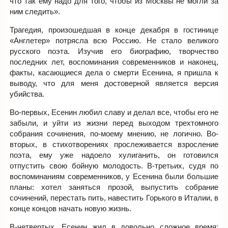
что так ему надо для того, чтобы из Москвы не могли за
ним следить».
Трагедия, произошедшая в конце декабря в гостинице
«Англетер» потрясла всю Россию. Не стало великого
русского поэта. Изучив его биографию, творчество
последних лет, воспоминания современников и наконец,
факты, касающиеся дела о смерти Есенина, я пришла к
выводу, что для меня достоверной является версия
убийства.
Во-первых, Есенин любил славу и делал все, чтобы его не
забыли, и уйти из жизни перед выходом трехтомного
собрания сочинения, по-моему мнению, не логично. Во-
вторых, в стихотворениях прослеживается взросление
поэта, ему уже надоело хулиганить, он готовился
отпустить свою бойную молодость. В-третьих, судя по
воспоминаниям современников, у Есенина были большие
планы: хотел заняться прозой, выпустить собрание
сочинений, перестать пить, навестить Горького в Италии, в
конце концов начать новую жизнь.
В-четвертых, Есенин жил в довольно сложное время: