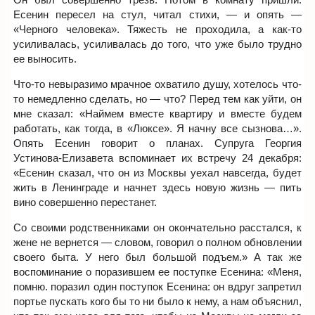
Есенин пересел на стул, читал стихи, — и опять —
«Черного человека». Тяжесть не проходила, а как-то
усиливалась, усиливалась до того, что уже было трудно
ее выносить.
Что-то невыразимо мрачное охватило душу, хотелось что-
то немедленно сделать, но — что? Перед тем как уйти, он
мне сказал: «Наймем вместе квартиру и вместе будем
работать, как тогда, в «Люксе». Я начну все сызнова…».
Опять Есенин говорит о планах. Супруга Георгия
Устинова-Елизавета вспоминает их встречу 24 декабря:
«Есенин сказал, что он из Москвы уехал навсегда, будет
жить в Ленинграде и начнет здесь новую жизнь — пить
вино совершенно перестанет.
Со своими родственниками он окончательно расстался, к
жене не вернется — словом, говорил о полном обновлении
своего быта. У него был большой подъем.» А так же
воспоминание о поразившем ее поступке Есенина: «Меня,
помню. поразил один поступок Есенина: он вдруг запретил
портье пускать кого бы то ни было к нему, а нам объяснил,