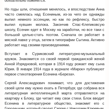
обязательно поженятся.
Но годы шли, отношения менялось, и впоследствии Анна
часто смеялась над Есениным, из-за чего он однажды
выпил немного эссенции, но как по рефлексу, быстро
выпил кувшин молока. Закончив Спас-Клепиковсую
школу, Есенин едет в Москву на заработки, но все таки с
большой целью-стать поэтом. Сначала он работает в
мясной лавке у отца, затем в типографии Сытина. Активно
работает над своими произведениями.
Вступает в Суриковский литературно-музыкальный
кружок. Знакомится со своей первой гражданской женой
Анной Изрядновой, которая в 1914 году рожает ему сына
Юрия. В январе 1914 года в журнале «Мирок» публикуют
первое стихотворения Есенина «Береза».
Сергей Александрович понимает, что для достижения
своей цели ему нужно ехать в Петербург, где собрана вся
литературная интеллигенция.8 марта отправляется на
квартиру к Блоку, где читает ему свои стихи. Блок вводит
Есенина в литературное общество, знакомит его с
Городецким, который сводит Сергея с Николаем Клюевым.