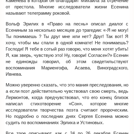
Каменева в которой он благодарит Михаила за отречение
от престола. Многие исследователи жизни Есенина
называют телеграмму роковой.
Вольф Эрилих в «Право на песнь» описал диалог с
Есениным за несколько месяцев до трагедии: «-Я не могу!
Ты понимаешь ? Ты друг мне или нет? Друг! Так вот! Я
хочу, чтобы мы спали в одной комнате! Не понимаешь?
Господи! Я тебе в сотый раз говорю, что меня хотят убить!
Я, как зверь, чувствую это! Ну, говори! Согласен?» Есенин
не единожды говорил, об этом свидетильствуют
воспоминания Мариенгофа, Асаева, Виноградского,
Ивнева.
Можно уверенно сказать, что это мания преследования, но
а если поэт действительно чувствовал свою смерть, ведь
Лермонтов, когда предчувствовал, что его конец близок
написал стихотворение «Сон», которое многие
исследователи творчества поэта считают пророческим.
Но подробно о последних днях Сергея Есенина можно
судить по воспоминаниях Эрлиха и Устиновых.
Все трое описывают, как с 24 по 26 декабря Есенин