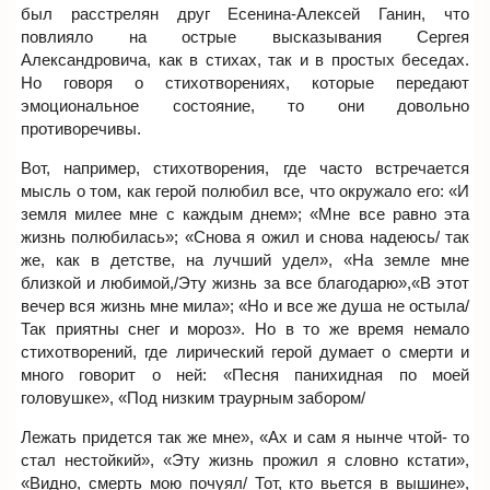
был расстрелян друг Есенина-Алексей Ганин, что
повлияло на острые высказывания Сергея
Александровича, как в стихах, так и в простых беседах.
Но говоря о стихотворениях, которые передают
эмоциональное состояние, то они довольно
противоречивы.
Вот, например, стихотворения, где часто встречается
мысль о том, как герой полюбил все, что окружало его: «И
земля милее мне с каждым днем»; «Мне все равно эта
жизнь полюбилась»; «Снова я ожил и снова надеюсь/ так
же, как в детстве, на лучший удел», «На земле мне
близкой и любимой,/Эту жизнь за все благодарю»,«В этот
вечер вся жизнь мне мила»; «Но и все же душа не остыла/
Так приятны снег и мороз». Но в то же время немало
стихотворений, где лирический герой думает о смерти и
много говорит о ней: «Песня панихидная по моей
головушке», «Под низким траурным забором/
Лежать придется так же мне», «Ах и сам я нынче чтой- то
стал нестойкий», «Эту жизнь прожил я словно кстати»,
«Видно, смерть мою почуял/ Тот, кто вьется в вышине»,