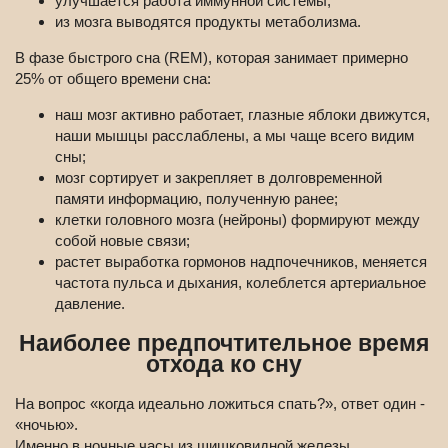
улучшается работа иммунной системы;
из мозга выводятся продукты метаболизма.
В фазе быстрого сна (REM), которая занимает примерно
25% от общего времени сна:
наш мозг активно работает, глазные яблоки движутся,
наши мышцы расслаблены, а мы чаще всего видим
сны;
мозг сортирует и закрепляет в долговременной
памяти информацию, полученную ранее;
клетки головного мозга (нейроны) формируют между
собой новые связи;
растет выработка гормонов надпочечников, меняется
частота пульса и дыхания, колеблется артериальное
давление.
Наиболее предпочтительное время
отхода ко сну
На вопрос «когда идеально ложиться спать?», ответ один -
«ночью».
Именно в ночные часы из шишковидной железы