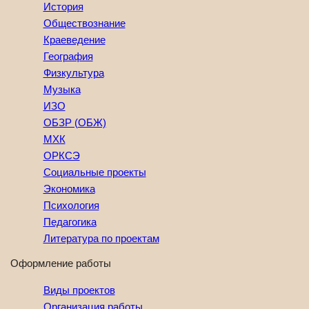
История
Обществознание
Краеведение
География
Физкультура
Музыка
ИЗО
ОБЗР (ОБЖ)
МХК
ОРКСЭ
Социальные проекты
Экономика
Психология
Педагогика
Литература по проектам
Оформление работы
Виды проектов
Организация работы