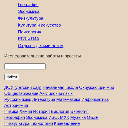
География
Экономика
Физкультура
Культура и искусство
Психология
ЕГЭ и ГИА
Отдых с детьми летом
Исследовательские работы и проекты
Найти
ДОУ (детский сад)
Начальная школа
Окружающий мир
Обществознание
Английский язык
Русский язык
Литература
Математика
Информатика
Астрономия
Физика
Химия
История
Биология
Экология
География
Экономика
ИЗО, МХК
Музыка
ОБЗР
Физкультура
Технология
Краеведение