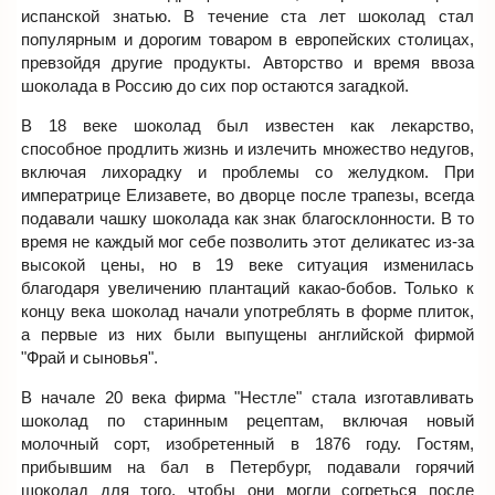
испанской знатью. В течение ста лет шоколад стал
популярным и дорогим товаром в европейских столицах,
превзойдя другие продукты. Авторство и время ввоза
шоколада в Россию до сих пор остаются загадкой.
В 18 веке шоколад был известен как лекарство,
способное продлить жизнь и излечить множество недугов,
включая лихорадку и проблемы со желудком. При
императрице Елизавете, во дворце после трапезы, всегда
подавали чашку шоколада как знак благосклонности. В то
время не каждый мог себе позволить этот деликатес из-за
высокой цены, но в 19 веке ситуация изменилась
благодаря увеличению плантаций какао-бобов. Только к
концу века шоколад начали употреблять в форме плиток,
а первые из них были выпущены английской фирмой
"Фрай и сыновья".
В начале 20 века фирма "Нестле" стала изготавливать
шоколад по старинным рецептам, включая новый
молочный сорт, изобретенный в 1876 году. Гостям,
прибывшим на бал в Петербург, подавали горячий
шоколад для того, чтобы они могли согреться после