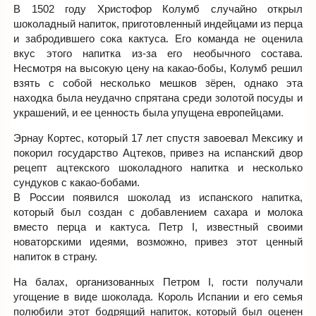
В 1502 году Христофор Колумб случайно открыл
шоколадный напиток, приготовленный индейцами из перца
и забродившего сока кактуса. Его команда не оценила
вкус этого напитка из-за его необычного состава.
Несмотря на высокую цену на какао-бобы, Колумб решил
взять с собой несколько мешков зёрен, однако эта
находка была неудачно спрятана среди золотой посуды и
украшений, и ее ценность была упущена европейцами.
Эрнау Кортес, который 17 лет спустя завоевал Мексику и
покорил государство Ацтеков, привез на испанский двор
рецепт ацтекского шоколадного напитка и несколько
сундуков с какао-бобами.
В России появился шоколад из испанского напитка,
который был создан с добавлением сахара и молока
вместо перца и кактуса. Петр I, известный своими
новаторскими идеями, возможно, привез этот ценный
напиток в страну.
На балах, организованных Петром I, гости получали
угощение в виде шоколада. Король Испании и его семья
полюбили этот бодрящий напиток, который был оценен