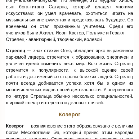
получеловека-полуконя. По легенде, это мудрый Хирон,
сын бога-титана Сатурна, который владел многими
искусствами: он умел врачевать, охотиться, играть на
музыкальных инструментах и предсказывать будущее. Со
временем он стал признанным учителем. Среди его
учеников были Ахилл, Ясон, Кастор, Поллукс и Геракл.
Стрелец - авантюрный, творческий, волевой
Стрелец
— знак стихии Огня, обладает ярко выраженной
харизмой лидера, стремится к образованию, энергичен и
увлечен идеей изменить весь мир. Всю жизнь Стрелец
стремится к популярности, к высокой оценке своей
работы и достижений со стороны близких людей. Стрелец
почти всегда добивается успеха хотя бы в одном из
многочисленных видов своей деятельности. У энергичного
по натуре Стрельца обычно несколько специальностей,
широкий спектр интересов и деловых связей.
Козерог
Козерог
— возникновение этого образа связано с великим
богом Месопотамии Эа, который принес этим народам
знания и культуру. Орошение земель и посевов у них