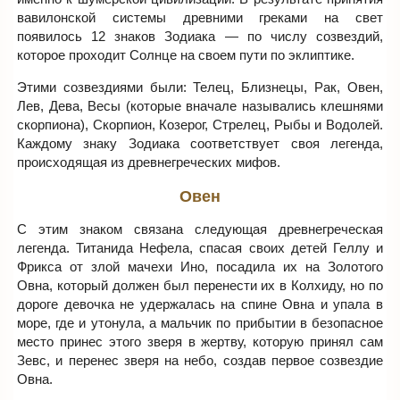
вавилонской системы древними греками на свет
появилось 12 знаков Зодиака — по числу созвездий,
которое проходит Солнце на своем пути по эклиптике.
Этими созвездиями были: Телец, Близнецы, Рак, Овен,
Лев, Дева, Весы (которые вначале назывались клешнями
скорпиона), Скорпион, Козерог, Стрелец, Рыбы и Водолей.
Каждому знаку Зодиака соответствует своя легенда,
происходящая из древнегреческих мифов.
Овен
С этим знаком связана следующая древнегреческая
легенда. Титанида Нефела, спасая своих детей Геллу и
Фрикса от злой мачехи Ино, посадила их на Золотого
Овна, который должен был перенести их в Колхиду, но по
дороге девочка не удержалась на спине Овна и упала в
море, где и утонула, а мальчик по прибытии в безопасное
место принес этого зверя в жертву, которую принял сам
Зевс, и перенес зверя на небо, создав первое созвездие
Овна.