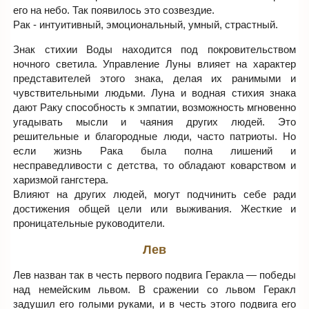
его на небо. Так появилось это созвездие.
Рак - интуитивный, эмоциональный, умный, страстный.
Знак стихии Воды находится под покровительством
ночного светила. Управление Луны влияет на характер
представителей этого знака, делая их ранимыми и
чувствительными людьми. Луна и водная стихия знака
дают Раку способность к эмпатии, возможность мгновенно
угадывать мысли и чаяния других людей. Это
решительные и благородные люди, часто патриоты. Но
если жизнь Рака была полна лишений и
несправедливости с детства, то обладают коварством и
харизмой гангстера.
Влияют на других людей, могут подчинить себе ради
достижения общей цели или выживания. Жесткие и
проницательные руководители.
Лев
Лев назван так в честь первого подвига Геракла — победы
над немейским львом. В сражении со львом Геракл
задушил его голыми руками, и в честь этого подвига его