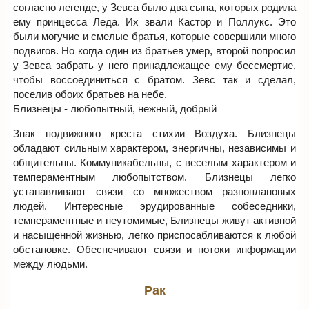
согласно легенде, у Зевса было два сына, которых родила
ему принцесса Леда. Их звали Кастор и Поллукс. Это
были могучие и смелые братья, которые совершили много
подвигов. Но когда один из братьев умер, второй попросил
у Зевса забрать у него принадлежащее ему бессмертие,
чтобы воссоединиться с братом. Зевс так и сделал,
поселив обоих братьев на небе.
Близнецы - любопытный, нежный, добрый
Знак подвижного креста стихии Воздуха. Близнецы
обладают сильным характером, энергичны, независимы и
общительны. Коммуникабельны, с веселым характером и
темпераментным любопытством. Близнецы легко
устанавливают связи со множеством разноплановых
людей. Интересные эрудированные собеседники,
темпераментные и неутомимые, Близнецы живут активной
и насыщенной жизнью, легко приспосабливаются к любой
обстановке. Обеспечивают связи и потоки информации
между людьми.
Рак