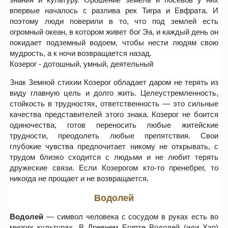
впервые началось с разлива рек Тигра и Евфрата. И
поэтому люди поверили в то, что под землей есть
огромный океан, в котором живет бог Эа, и каждый день он
покидает подземный водоем, чтобы нести людям свою
мудрость, а к ночи возвращается назад.
Козерог - дотошный, умный, деятельный
Знак Земной стихии Козерог обладает даром не терять из
виду главную цель и долго жить. Целеустремленность,
стойкость в трудностях, ответственность — это сильные
качества представителей этого знака. Козерог не боится
одиночества, готов переносить любые житейские
трудности, преодолеть любые препятствия. Свои
глубокие чувства предпочитает никому не открывать, с
трудом близко сходится с людьми и не любит терять
дружеские связи. Если Козерогом кто-то пренебрег, то
никогда не прощает и не возвращается.
Водолей
Водолей
— символ человека с сосудом в руках есть во
многих культурах. В Древнем Египте Водолей (или Хэп)