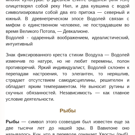
олицетворял собой реку Нил, и два кувшина с водой
символизировали собой два его притока — северный и
южный. В древнегреческом эпосе Водолей связан с
мифом о единственном человеке, не пострадавшем во
время Великого Потопа, — Девкалионе.
Водолей - одаренный воображением, идеалистический,
интуитивный
Знак фиксированного креста стихии Воздуха — Водолей
изменчив по натуре, но не любит перемены, полон
противоречий. Яркий индивидуалист, Водолей склонен к
перепадам настроения, то элегантен, то неряшлив,
страдает отсутствием самодисциплины, решителен и
обладает ярким темпераментом. Не выносит рутины и
скучных обязанностей. Независимость — как главное
условие деятельности.
Рыбы
Рыбы
— символ этого созвездия был известен еще за
две тысячи лет до нашей эры. В Вавилоне оно
называлось Кун, что в переводе означает Хвосты (рыб).