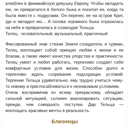
влюблен в финикийскую девушку Европу. Чтобы овладеть
ею, он превратился в белого быка и похитил ее, когда та
была вместе с подругами. Он перенес ее на остров Крит,
где и овладел ею… А голова огромного быка отразилась
на небе и превратилась в созвездие Тельца.
Телец - основательный, музыкальный, практичный
Фиксированный знак стихии Земли созидатель и гурман,
Телец воплощает собой принцип любви к жизни и ее
благам, а также имеет качества упорства и практичности.
Телец умеет и любит работать, терпеливо создает себе
комфортные условия для жизни. Способен долго и
терпеливо ждать созревания подходящих условий.
Терпение Тельца удивительно, ему трудно учиться чему-
то новому и приспосабливаться к незнакомым условиям.
Очень восприимчив ко всему прекрасному, обладает
сильной интуицией, склонен анализировать ситуацию,
прежде, чем совершать поступки. Дар Тельца —
воплощать красивые мечты в реальность.
Близнецы