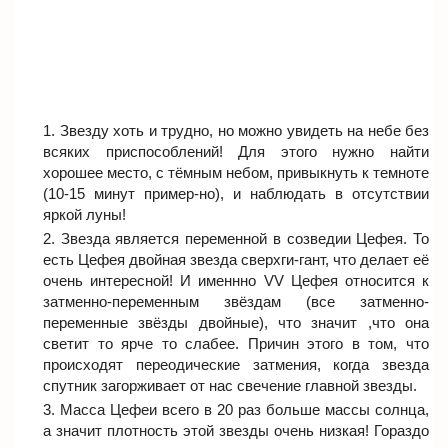
Звезду хоть и трудно, но можно увидеть на небе без
всяких приспособлений! Для этого нужно найти
хорошее место, с тёмным небом, привыкнуть к темноте
(10-15 минут пример-но), и наблюдать в отсутствии
яркой луны!
Звезда является переменной в созведии Цефея. То
есть Цефея двойная звезда сверхги-гант, что делает её
очень интересной! И именнно VV Цефея относится к
затменно-переменным звёздам (все затменно-
переменные звёзды двойные), что значит ,что она
светит то ярче то слабее. Причин этого в том, что
происходят переодические затмения, когда звезда
спутник загорживает от нас свечение главной звезды.
Масса Цефеи всего в 20 раз больше массы солнца,
а значит плотность этой звезды очень низкая! Гораздо