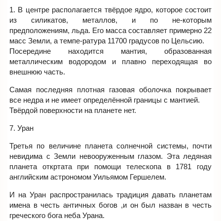
1. В центре располагается твёрдое ядро, которое состоит
из силикатов, металлов, и по не-которым
предположениям, льда. Его масса составляет примерно 22
масс Земли, а темпе-ратура 11700 градусов по Цельсию.
Посередине находится мантия, образованная
металлическим водородом и плавно переходящая во
внешнюю часть.
Самая последняя плотная газовая оболочка покрывает
все недра и не имеет определённой границы с мантией.
Твёрдой поверхности на планете нет.
7. Уран
Третья по величине планета солнечной системы, почти
невидима с Земли невооруженным глазом. Эта ледяная
планета откртата при помощи телескопа в 1781 году
английским астрономом Уильямом Гершелем.
И на Уран распространилась традиция давать планетам
имена в честь античных богов ,и он был назван в честь
греческого бога неба Урана.