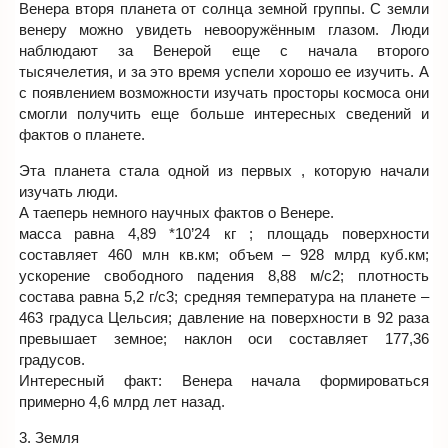
Венера вторя планета от солнца земной группы. С земли
венеру можно увидеть невооружённым глазом. Люди
наблюдают за Венерой еще с начала второго
тысячелетия, и за это время успели хорошо ее изучить. А
с появлением возможности изучать просторы космоса они
смогли получить еще больше интересных сведений и
фактов о планете.
Эта планета стала одной из первых , которую начали
изучать люди.
А таеперь немного научных фактов о Венере.
масса равна 4,89 *10’24 кг ; площадь поверхности
составляет 460 млн кв.км; объем – 928 млрд куб.км;
ускорение свободного падения 8,88 м/с2; плотность
состава равна 5,2 г/с3; средняя температура на планете –
463 градуса Цельсия; давление на поверхности в 92 раза
превышает земное; наклон оси составляет 177,36
градусов.
Интересный факт: Венера начала формироваться
примерно 4,6 млрд лет назад.
3. Земля