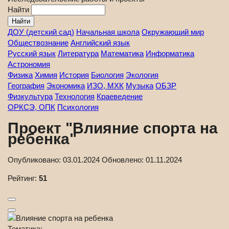
Найти
ДОУ (детский сад)
Начальная школа
Окружающий мир
Обществознание
Английский язык
Русский язык
Литература
Математика
Информатика
Астрономия
Физика
Химия
История
Биология
Экология
География
Экономика
ИЗО, МХК
Музыка
ОБЗР
Физкультура
Технология
Краеведение
ОРКСЭ, ОПК
Психология
Проект "Влияние спорта на
ребенка"
Опубликовано:
03.01.2024
Обновлено:
01.11.2024
Рейтинг:
51
Тематика: