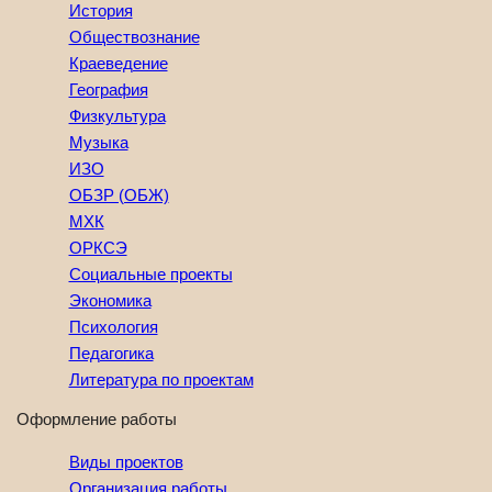
История
Обществознание
Краеведение
География
Физкультура
Музыка
ИЗО
ОБЗР (ОБЖ)
МХК
ОРКСЭ
Социальные проекты
Экономика
Психология
Педагогика
Литература по проектам
Оформление работы
Виды проектов
Организация работы