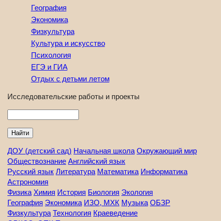
География
Экономика
Физкультура
Культура и искусство
Психология
ЕГЭ и ГИА
Отдых с детьми летом
Исследовательские работы и проекты
Найти
ДОУ (детский сад)
Начальная школа
Окружающий мир
Обществознание
Английский язык
Русский язык
Литература
Математика
Информатика
Астрономия
Физика
Химия
История
Биология
Экология
География
Экономика
ИЗО, МХК
Музыка
ОБЗР
Физкультура
Технология
Краеведение